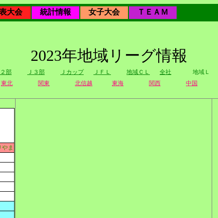
表大会
統計情報
女子大会
ＴＥＡＭ
2023年地域リーグ情報
２部
Ｊ３部
Ｊカップ
ＪＦＬ
地域ＣＬ
全社
地域Ｌ
東北
関東
北信越
東海
関西
中国
りやま