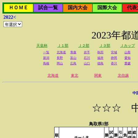
ＨＯＭＥ
試合一覧
国内大会
国際大会
代表
2022<
2023年
天皇杯
Ｊ１部
Ｊ２部
Ｊ３部
Ｊカップ
一覧
北海道
青森
岩手
秋田
宮城
山形
新潟
長野
富山
石川
福井
静岡
愛知
島根
岡山
広島
山口
徳島
香川
愛媛
北海道
東北
関東
北信越
中
☆☆☆ 
鳥取県1部
試
引
総
総
順
勝
勝
負
チーム名
合
分
得
失