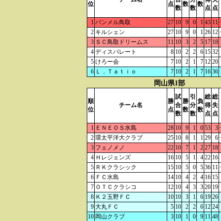
位
点
数
数
数
数
点
点
1
バンメル鳥取
27
10
9
0
1
43
11
2
キルシェン
27
10
9
0
1
26
12
3
ＳＣ鳥取ドリームス
11
10
3
2
5
17
18
4
ディスパレート
8
10
2
2
6
15
32
5
けろー会
7
10
2
1
7
12
20
6
Ｌ．Ｔａｔｉｏ
7
10
2
1
7
16
36
岡山県1部
試
引
総
総
順
勝
勝
負
チーム名
合
分
得
失
位
点
数
数
数
数
点
点
1
ＥＮＥＯＳ水島
28
10
9
1
0
53
3
2
環太平洋大クラブ
25
10
8
1
1
29
6
3
フェノメノ
22
10
7
1
2
27
18
4
Ｈレジェンズ
16
10
5
1
4
22
16
5
ＲＫクラシック
15
10
5
0
5
36
11
6
ＦＣ水島
14
10
4
2
4
16
15
7
ＯＴＣクラシコ
12
10
4
3
3
20
19
8
Ｋ２玉野ＦＣ
10
10
3
1
6
19
26
9
大丸ＦＣ
5
10
2
2
6
12
24
10
岡山クラブ
3
10
1
0
9
11
48