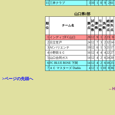
11
三井クラブ
3
10
1
0
9
2
61
山口県1部
試
引
総
総
順
勝
勝
負
チーム名
合
分
得
失
位
点
数
数
数
数
点
点
1
インディゴF.C山口
28
12
9
1
2
23
9
2
日立笠戸
24
12
7
3
2
32
14
3
ACバリエンテ
19
12
6
1
5
21
17
4
小野田ＳＣ
16
12
4
4
4
22
27
5
山口合同ガス
14
12
4
2
6
24
20
6
FC BLUE ROSE 下関
14
12
4
2
6
18
25
7
ＡＣ マスターズ Diablo
4
12
1
1
10
8
36
>ページの先頭へ
--