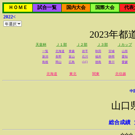
ＨＯＭＥ
試合一覧
国内大会
国際大会
代表
2022<
2023年
天皇杯
Ｊ１部
Ｊ２部
Ｊ３部
Ｊカップ
一覧
北海道
青森
岩手
秋田
宮城
山形
新潟
長野
富山
石川
福井
静岡
愛知
島根
岡山
広島
山口
徳島
香川
愛媛
北海道
東北
関東
北信越
中
山口
総合成績
☆☆☆