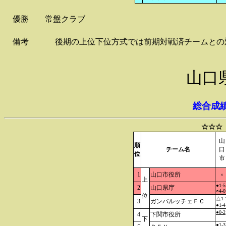
優勝
常盤クラブ
備考
後期の上位下位方式では前期対戦済チームとの
山口
総合成
☆☆☆
山
順
チーム名
口
位
市
1
山口市役所
×
上
●1-5
2
山口県庁
○4-0
位
△1-
3
ガンバルッチェＦＣ
●1-4
●0-2
4
下関市役所
下
●1-3