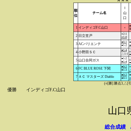
Ｉ
順
チーム名
山
位
口
●
1
インディゴF.C山口
×
●
○2-1
2
日立笠戸
○1-0
●0-1
●
3
ACバリエンテ
●1-2
●
●1-4
△
4
小野田ＳＣ
△1-1
●
●1-2
△
5
山口合同ガス
●1-4
●
●0-2
○
6
FC BLUE ROSE 下関
●1-3
△
●0-2
●
7
ＡＣ マスターズ Diablo
●0-1
○
(○[勝]:勝点3,
優勝
インディゴF.C山口
山口
総合成績