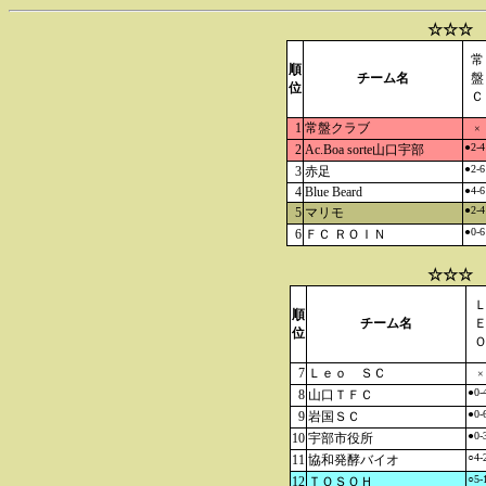
☆☆☆ 
常
順
チーム名
盤
位
Ｃ
1
常盤クラブ
×
●2-4
2
Ac.Boa sorte山口宇部
●2-6
3
赤足
4
Blue Beard
●4-6
●2-4
5
マリモ
●0-6
6
ＦＣ ＲＯＩＮ
☆☆☆ 
順
チーム名
位
7
Ｌｅｏ ＳＣ
×
●0-
8
山口ＴＦＣ
●0-
9
岩国ＳＣ
●0-
10
宇部市役所
○4-
11
協和発酵バイオ
○5-
12
ＴＯＳＯＨ