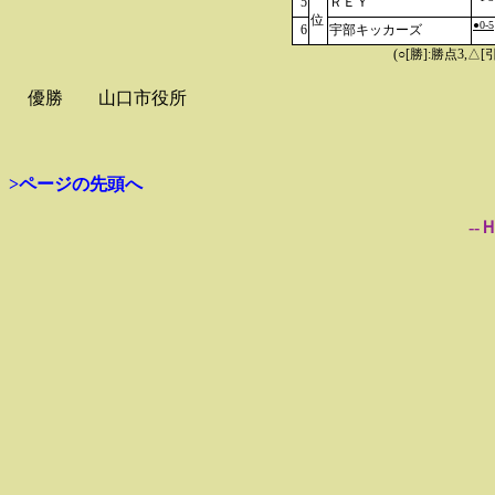
5
ＲＥＹ
位
●0-5
6
宇部キッカーズ
(○[勝]:勝点3,
優勝
山口市役所
>ページの先頭へ
--