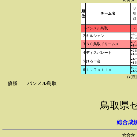
Ｂ
順
チーム名
鳥
位
取
1
バンメル鳥取
×
○4-1
2
キルシェン
●0-3
●0-1
3
ＳＣ鳥取ドリームス
●1-4
●2-8
4
ディスパレート
●1-4
●1-2
5
けろー会
●1-5
●0-1
6
Ｌ．Ｔａｔｉｏ
●1-5
(○[勝
優勝
バンメル鳥取
鳥取県
総合成
☆☆☆