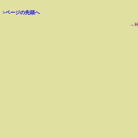
>ページの先頭へ
--