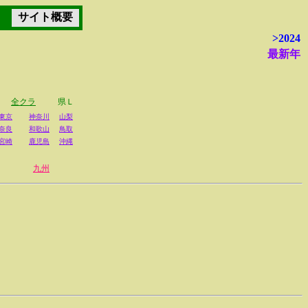
サイト概要
>2024
最新年
全クラ
県Ｌ
東京
神奈川
山梨
奈良
和歌山
鳥取
宮崎
鹿児島
沖縄
九州