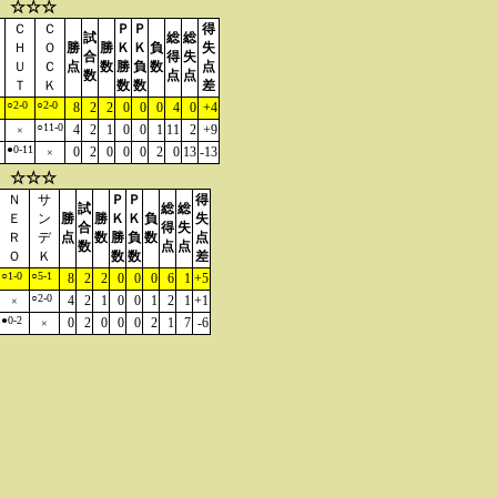
 ☆☆☆
Ｃ
Ｃ
Ｐ
Ｐ
得
試
総
総
Ｈ
Ｏ
勝
勝
Ｋ
Ｋ
負
失
合
得
失
Ｕ
Ｃ
点
数
勝
負
数
点
数
点
点
Ｔ
Ｋ
数
数
差
○2-0
○2-0
8
2
2
0
0
0
4
0
+4
○11-0
4
2
1
0
0
1
11
2
+9
×
●0-11
0
2
0
0
0
2
0
13
-13
×
 ☆☆☆
Ｎ
サ
Ｐ
Ｐ
得
試
総
総
Ｅ
ン
勝
勝
Ｋ
Ｋ
負
失
合
得
失
Ｒ
デ
点
数
勝
負
数
点
数
点
点
Ｏ
Ｋ
数
数
差
○1-0
○5-1
8
2
2
0
0
0
6
1
+5
○2-0
4
2
1
0
0
1
2
1
+1
×
●0-2
0
2
0
0
0
2
1
7
-6
×