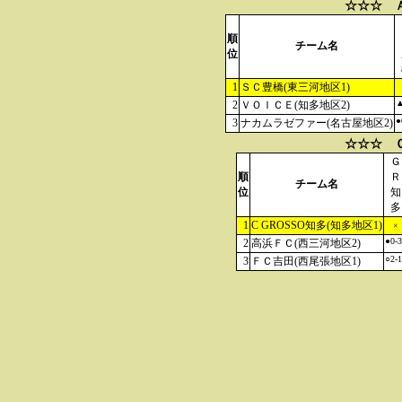
☆☆☆ 
順
チーム名
位
1
ＳＣ豊橋(東三河地区1)
▲
2
ＶＯＩＣＥ(知多地区2)
●
3
ナカムラゼファー(名古屋地区2)
☆☆☆ 
Ｇ
順
Ｒ
チーム名
位
知
多
1
C GROSSO知多(知多地区1)
×
●0-3
2
高浜ＦＣ(西三河地区2)
○2-1
3
ＦＣ吉田(西尾張地区1)