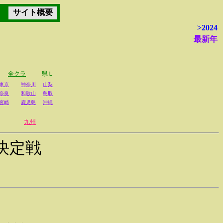
サイト概要
>2024
最新年
全クラ
県Ｌ
東京
神奈川
山梨
奈良
和歌山
鳥取
宮崎
鹿児島
沖縄
九州
決定戦