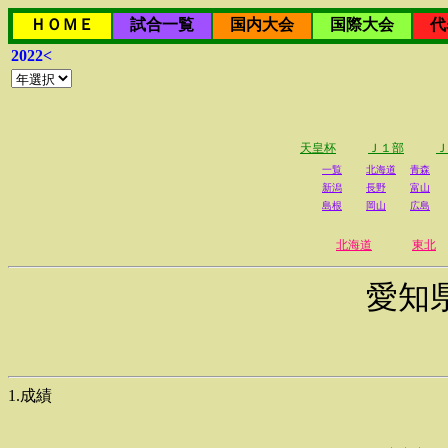
ＨＯＭＥ
試合一覧
国内大会
国際大会
代
2022<
天皇杯
Ｊ１部
Ｊ
一覧
北海道
青森
新潟
長野
富山
島根
岡山
広島
北海道
東北
愛知
1.成績