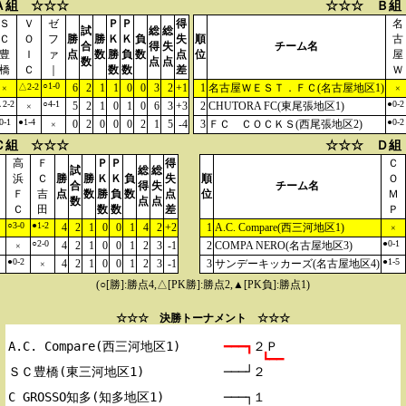
Ａ組 ☆☆☆
☆☆☆ Ｂ組
Ｓ
Ｖ
ゼ
Ｐ
Ｐ
得
名
試
総
総
Ｃ
Ｏ
フ
勝
勝
Ｋ
Ｋ
負
失
順
古
合
得
失
チーム名
豊
Ｉ
ァ
点
数
勝
負
数
点
位
屋
数
点
点
橋
Ｃ
｜
数
数
差
Ｗ
○1-0
△2-2
6
2
1
1
0
0
3
2
+1
1
名古屋ＷＥＳＴ．ＦＣ(名古屋地区1)
×
×
2-2
○4-1
●0-2
5
2
1
0
1
0
6
3
+3
2
CHUTORA FC(東尾張地区1)
×
0-1
●1-4
●0-2
0
2
0
0
0
2
1
5
-4
3
ＦＣ ＣＯＣＫＳ(西尾張地区2)
×
Ｃ組 ☆☆☆
☆☆☆ Ｄ組
高
Ｆ
Ｐ
Ｐ
得
Ｃ
試
総
総
浜
Ｃ
勝
勝
Ｋ
Ｋ
負
失
順
Ｏ
合
得
失
チーム名
Ｆ
吉
点
数
勝
負
数
点
位
Ｍ
数
点
点
Ｃ
田
数
数
差
Ｐ
○3-0
●1-2
4
2
1
0
0
1
4
2
+2
1
A.C. Compare(西三河地区1)
×
○2-0
●0-1
4
2
1
0
0
1
2
3
-1
2
COMPA NERO(名古屋地区3)
×
●0-2
●1-5
4
2
1
0
0
1
2
3
-1
3
サンデーキッカーズ(名古屋地区4)
×
(○[勝]:勝点4,△[PK勝]:勝点2,▲[PK負]:勝点1)
☆☆☆ 決勝トーナメント ☆☆☆
A.C. Compare(西三河地区1)

━━━┓
２Ｐ
┗━━
ＳＣ豊橋(東三河地区1)

───┘２
C GROSSO知多(知多地区1)

───┐１