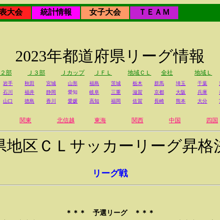
表大会
統計情報
女子大会
ＴＥＡＭ
2023年都道府県リーグ情報
２部
Ｊ３部
Ｊカップ
ＪＦＬ
地域ＣＬ
全社
地域Ｌ
岩手
秋田
宮城
山形
福島
茨城
栃木
群馬
埼玉
千葉
石川
福井
静岡
愛知
岐阜
三重
滋賀
京都
大阪
兵庫
山口
徳島
香川
愛媛
高知
福岡
佐賀
長崎
熊本
大分
関東
北信越
東海
関西
中国
四国
県地区ＣＬサッカーリーグ昇格
リーグ戦
＊＊＊ 予選リーグ ＊＊＊