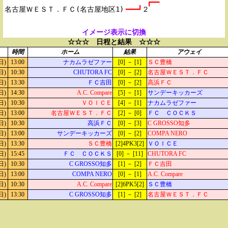
┏━━
━━━┛
２
イメージ表示に切換
☆☆☆ 日程と結果 ☆☆☆
時間
ホーム
結果
アウェイ
日)
13:00
ナカムラゼファー
[0] － [1]
ＳＣ豊橋
日)
10:30
CHUTORA FC
[0] － [2]
名古屋ＷＥＳＴ．ＦＣ
日)
13:30
ＦＣ吉田
[0] － [2]
高浜ＦＣ
日)
14:30
A.C. Compare
[5] － [1]
サンデーキッカーズ
日)
10:30
ＶＯＩＣＥ
[4] － [1]
ナカムラゼファー
日)
13:00
名古屋ＷＥＳＴ．ＦＣ
[2] － [0]
ＦＣ ＣＯＣＫＳ
日)
10:30
高浜ＦＣ
[0] － [3]
C GROSSO知多
日)
13:00
サンデーキッカーズ
[0] － [2]
COMPA NERO
日)
13:30
ＳＣ豊橋
[2]4PK3[2]
ＶＯＩＣＥ
日)
15:45
ＦＣ ＣＯＣＫＳ
[0] － [11]
CHUTORA FC
日)
10:30
C GROSSO知多
[1] － [2]
ＦＣ吉田
日)
13:00
COMPA NERO
[0] － [1]
A.C. Compare
日)
10:30
A.C. Compare
[2]6PK5[2]
ＳＣ豊橋
日)
13:30
C GROSSO知多
[1] － [2]
名古屋ＷＥＳＴ．ＦＣ