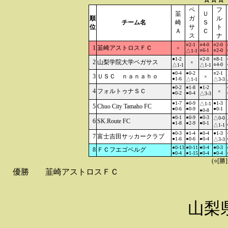
ペ
フ
韮
Ｕ
順
ガ
ル
チーム名
崎
Ｓ
位
サ
ト
Ａ
Ｃ
ス
ナ
○2-1
○4-0
○2-0
1
韮崎アストロスＦＣ
×
○6-1
○2-0
△1-1
●1-2
○2-0
○8-1
2
山梨学院大学ペガサス
×
○4-0
△1-1
△1-1
●0-4
●0-2
○2-1
3
ＵＳＣ ｎａｎａｈｏ
×
●1-6
△1-1
△3-3
●0-2
●1-8
●1-2
4
フォルトゥナＳＣ
×
●0-2
●0-4
△3-3
●1-7
●0-9
●1-3
△1-1
5
Chuo City Tamaho FC
●0-6
●0-9
●0-1
●0-8
●0-1
●0-9
●0-3
△0-0
6
SK.Route FC
●1-8
●2-9
●0-1
△1-1
●0-3
●1-4
●0-4
●1-3
7
富士吉田サッカークラブ
●1-6
●0-6
●0-4
△3-3
●0-13
●0-11
●0-4
●0-3
8
ＦＣフエゴベルグ
●0-4
●1-15
●0-4
●0-4
(○[勝
優勝
韮崎アストロスＦＣ
山梨