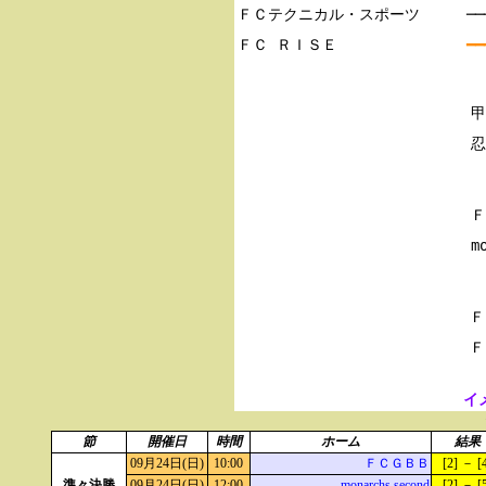
ＦＣテクニカル・スポーツ

─
━━
甲
Ｆ
Ｆ
イ
節
開催日
時間
ホーム
結果
09月24日(日)
10:00
ＦＣＧＢＢ
[2] － [
準々決勝
09月24日(日)
12:00
monarchs second
[2] － [