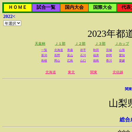
ＨＯＭＥ
試合一覧
国内大会
国際大会
代表
2022<
2023年
天皇杯
Ｊ１部
Ｊ２部
Ｊ３部
Ｊカップ
一覧
北海道
青森
岩手
秋田
宮城
山形
新潟
長野
富山
石川
福井
静岡
愛知
島根
岡山
広島
山口
徳島
香川
愛媛
北海道
東北
関東
北信越
関東
山梨
総合
☆☆☆