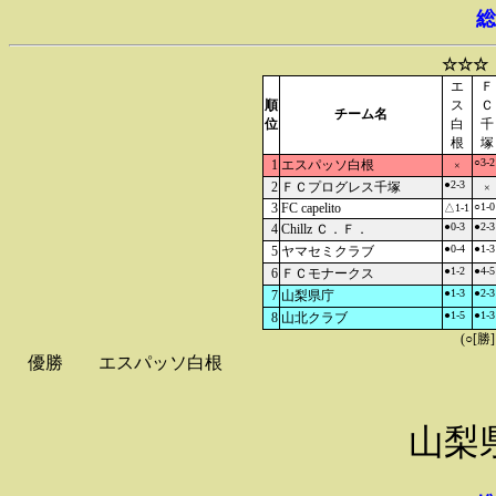
総
☆☆☆
エ
Ｆ
順
ス
Ｃ
チーム名
位
白
千
根
塚
○3-2
1
エスパッソ白根
×
●2-3
2
ＦＣプログレス千塚
×
3
FC capelito
○1-0
△1-1
●0-3
●2-3
4
Chillz Ｃ．Ｆ．
●0-4
●1-3
5
ヤマセミクラブ
●1-2
●4-5
6
ＦＣモナークス
●1-3
●2-3
7
山梨県庁
●1-5
●1-3
8
山北クラブ
(○[勝
優勝
エスパッソ白根
山梨