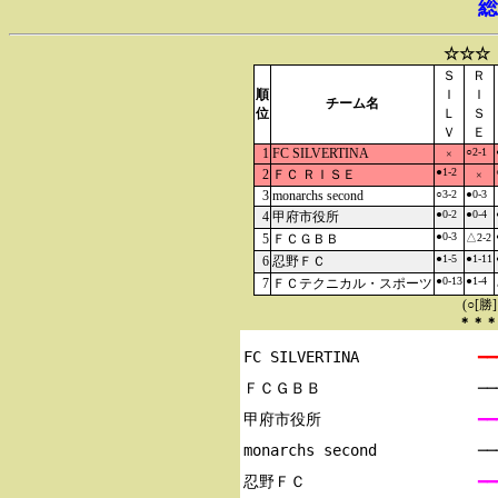
総
☆☆☆
Ｓ
Ｒ
順
Ｉ
Ｉ
チーム名
位
Ｌ
Ｓ
Ｖ
Ｅ
1
FC SILVERTINA
○2-1
×
●1-2
2
ＦＣ ＲＩＳＥ
×
3
monarchs second
○3-2
●0-3
●0-2
●0-4
4
甲府市役所
●0-3
5
ＦＣＧＢＢ
△2-2
●1-5
●1-11
6
忍野ＦＣ
●0-13
●1-4
7
ＦＣテクニカル・スポーツ
(○[勝
＊＊＊
FC SILVERTINA

━━
ＦＣＧＢＢ

─
甲府市役所

━━
monarchs second

─
忍野ＦＣ

━━