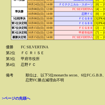
09月24日(日)
14:00
ＦＣテクニカル・スポーツ
[0] － [
10月08日(日)
12:00
FC SILVERTINA
[4] － [
準決勝
10月08日(日)
14:00
忍野ＦＣ
[0] － [
5位戦準決
10月08日(日)
10:00
ＦＣＧＢＢ
[3]2PK4[
第5位決定戦
10月08日(日)
10:00
ＦＣＧＢＢ
[3]2PK4[
第7位決定戦
10月15日(日)
10:00
ＦＣＧＢＢ
[2] － [
第3位決定戦
10月15日(日)
12:00
甲府市役所
[7] － [
優勝決定戦
10月15日(日)
14:00
FC SILVERTINA
[2] － [
優勝
FC SILVERTINA
第2位
ＦＣ ＲＩＳＥ
第3位
甲府市役所
第4位
忍野ＦＣ
備考
順位は、以下5位monarchs secon、6位FC.G
忍野FC勝点減理由不明
>ページの先頭へ