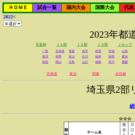
ＨＯＭＥ
試合一覧
国内大会
国際大会
代表
2022<
2023年
天皇杯
Ｊ１部
Ｊ２部
Ｊ３部
Ｊカップ
一覧
北海道
青森
岩手
秋田
宮城
山形
新潟
長野
富山
石川
福井
静岡
愛知
島根
岡山
広島
山口
徳島
香川
愛媛
北海道
東北
関東
北信越
埼玉県2部
総
☆☆☆ 
熊
川
順
谷
口
チーム名