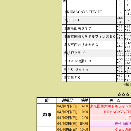
位
Ｃ
Ｆ
Ｆ
Ｃ
●0-1
1
KUMAGAYA CITY FC
×
△1-
○1-0
2
川口ＦＣ
×
△1-1
●0-3
●1-3
3
東松山南ＳＳＣ
●0-3
●2-3
●0-2
△2-
4
東京国際大学ドルフィンズＳＣ
●1-3
●1-2
●0-3
△1-
5
大宮西カリオカＦＣ
●1-4
●0-1
●1-4
●1-4
6
杉戸クラブ
△2-2
△2-
●0-5
△0-
7
Ｃａｐ鴻巣ＦＣ
●0-1
○2-1
●0-2
△1-
8
ＦＣ Ｇｏｉｓ
●0-2
●0-4
●3-7
△1-
9
文教ＦＣ
●0-3
●1-4
(○[勝
☆☆☆
節
開催日
時間
ホーム
04月02日(日)
14:00
東京国際大学ドルフィン
04月02日(日)
10:00
KUMAGAYA CIT
第1節
04月02日(日)
12:00
川
04月02日(日)
09:30
東松山南
04月09日(日)
10:00
Ｃａｐ鴻