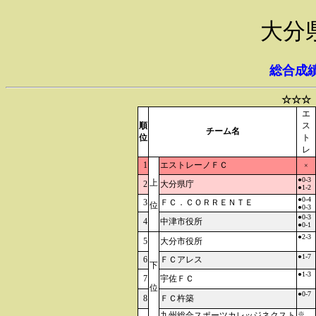
大分
総合成
☆☆☆
エ
順
ス
チーム名
位
ト
レ
1
エストレーノＦＣ
×
●0-3
上
2
大分県庁
●1-2
●0-4
3
ＦＣ．ＣＯＲＲＥＮＴＥ
位
●0-3
●0-3
4
中津市役所
●0-1
●2-3
5
大分市役所
●1-7
6
ＦＣアレス
下
●1-3
7
宇佐ＦＣ
位
●0-7
8
ＦＣ杵築
九州総合スポーツカレッジネクスト
※