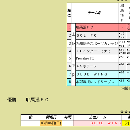
耶
順
馬
チーム名
位
溪
Ｆ
○2
1
耶馬溪ＦＣ
×
○2
●1-2
上
2
ＳＯＬ ＦＣ
●1-2
●0
△1-1
3
位
九州総合スポーツカレッジ
△0
●0-1
●2-3
●1
4
ＦＣインター・ミナミ
●2-10
●0
●2-3
●1
5
Prevalere FC
●0-2
●0
下
6
ＡＳボラーレ
●0-5
△1
7
ＢＬＵＥ ＷＩＮＧ
位
●2-3
●2
8
本耶馬渓レッドリーブス
(○[勝
優勝
耶馬溪ＦＣ
☆☆
節
開催日
時間
上位チーム
03月06日(日)
ＢＬＵＥ ＷＩＮＧ
[2]