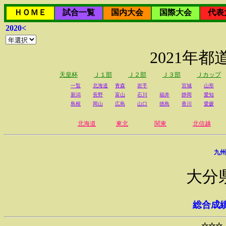
ＨＯＭＥ
試合一覧
国内大会
国際大会
代表
2020<
2021年
天皇杯
Ｊ１部
Ｊ２部
Ｊ３部
Ｊカップ
一覧
北海道
青森
岩手
宮城
山形
新潟
長野
富山
石川
福井
静岡
愛知
島根
岡山
広島
山口
徳島
香川
愛媛
北海道
東北
関東
北信越
九州
大分
総合成
☆☆☆