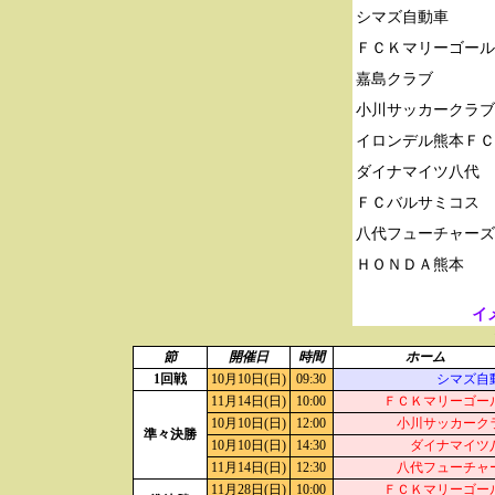
シマズ自動車

ＦＣＫマリーゴール
嘉島クラブ

小川サッカークラブ

イロンデル熊本ＦＣ

ダイナマイツ八代

ＦＣバルサミコス

八代フューチャーズ

イ
節
開催日
時間
ホーム
1回戦
10月10日(日)
09:30
シマズ自
11月14日(日)
10:00
ＦＣＫマリーゴー
10月10日(日)
12:00
小川サッカーク
準々決勝
10月10日(日)
14:30
ダイナマイツ
11月14日(日)
12:30
八代フューチャ
11月28日(日)
10:00
ＦＣＫマリーゴー