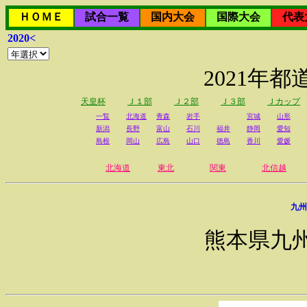
ＨＯＭＥ
試合一覧
国内大会
国際大会
代表
2020<
2021年
天皇杯
Ｊ１部
Ｊ２部
Ｊ３部
Ｊカップ
一覧
北海道
青森
岩手
宮城
山形
新潟
長野
富山
石川
福井
静岡
愛知
島根
岡山
広島
山口
徳島
香川
愛媛
北海道
東北
関東
北信越
九州
熊本県九