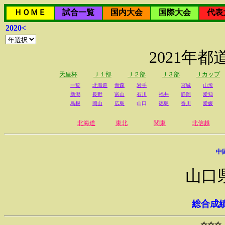
ＨＯＭＥ
試合一覧
国内大会
国際大会
代表
2020<
2021年
天皇杯
Ｊ１部
Ｊ２部
Ｊ３部
Ｊカップ
一覧
北海道
青森
岩手
宮城
山形
新潟
長野
富山
石川
福井
静岡
愛知
島根
岡山
広島
山口
徳島
香川
愛媛
北海道
東北
関東
北信越
中
山口
総合成
☆☆☆