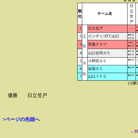
日
順
立
チーム名
位
笠
戸
○
1
日立笠戸
×
●
●0-3
2
上
インディゴF.C山口
○2-0
○4-1
○
3
常盤クラブ
位
●1-5
●
●1-4
●
4
山口合同ガス
●1-3
●
●0-4
△
5
小野田ＳＣ
下
●1-4
●
6
岩国ＳＣ
位
●0-4
●
7
山口ＴＦＣ
(○[勝
優勝
日立笠戸
>ページの先頭へ
--