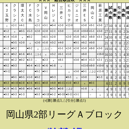
Ｋ
ク
環
Ｆ
ク
Ｈ
ヒ
ジ
三
萩
Ｖ
三
岡
試
引
２
ラ
太
Ｃ
ラ
レ
カ
ェ
井
原
勝
勝
負
岡
井
山
合
分
玉
シ
大
水
シ
ジ
リ
ニ
Ｅ
工
点
数
数
山
Ｃ
Ｃ
数
数
野
ク
Ｃ
島
コ
ェ
テ
オ
Ｓ
業
○2-1
○4-1
○2-1
○3-1
●0-4
○2-0
○12-0
○3-0
○9-1
○3-0
27
10
9
0
1
4
×
●1-2
●0-5
○5-3
○2-0
○2-0
○2-1
○3-0
○1-0
○10-0
○5-1
○3-0
27
11
9
0
2
3
×
●1-4
○5-0
●0-2
○6-1
○2-0
○2-0
○5-0
○8-2
○8-0
○3-1
24
10
8
0
2
4
×
●3-5
○2-0
○2-0
○1-0
○3-2
○4-0
●0-1
○6-2
○6-0
21
9
7
0
2
2
×
●1-2
●0-2
●0-2
○5-1
○2-0
○2-0
○5-0
○8-0
○3-0
△1-1
－
19
10
6
1
3
2
×
●1-3
●0-2
●1-6
●0-1
○3-2
○6-1
○1-0
○8-0
○18-0
△1-1
16
10
5
1
4
3
×
○4-0
●1-2
●0-2
●2-3
●2-3
○8-1
○3-0
●0-4
○5-3
○2-1
－
15
10
5
0
5
2
×
●0-2
●0-3
●0-4
●1-5
●1-6
●1-8
○15-0
○8-0
○10-0
9
9
3
0
6
3
×
●0-12
●0-2
●0-2
●0-1
○3-0
●0-1
○11-0
△2-2
7
8
2
1
5
1
×
●0-1
●0-5
○1-0
●0-2
●0-3
●0-3
○3-0
●1-3
6
8
2
0
6
×
●0-3
●0-10
●2-8
●2-6
●0-5
●0-8
○4-0
●0-15
○1-0
●0-3
●0-1
6
11
2
0
9
×
●1-9
●1-5
●0-8
●0-6
●0-8
●3-5
●0-8
○1-0
△2-2
－
4
9
1
1
7
×
●0-3
●0-3
●1-3
●0-3
●0-18
●1-2
●0-10
●0-11
○3-1
－
3
9
1
0
8
×
(○[勝]:勝点3,△[引分]:勝点1)
岡山県2部リーグＡブロック