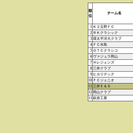
順
チーム名
位
1
Ｋ２玉野ＦＣ
2
ＲＫクラシック
3
環太平洋大クラブ
4
ＦＣ水島
5
ＯＴＣクラシコ
6
ヴァジュラ岡山
7
Ｈレジェンズ
8
三井クラブ
9
ヒカリテック
10
ＦＣジェニオ
11
三井Ｅ＆Ｓ
12
岡山クラブ
13
萩原工業