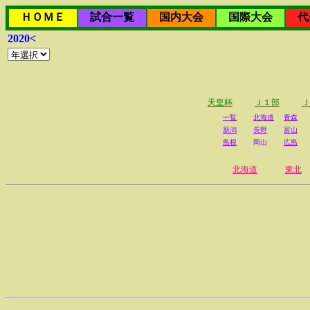
ＨＯＭＥ
試合一覧
国内大会
国際大会
代
2020<
天皇杯
Ｊ１部
Ｊ
一覧
北海道
青森
新潟
長野
富山
島根
岡山
広島
北海道
東北