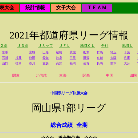
表大会
統計情報
女子大会
ＴＥＡＭ
2021年都道府県リーグ情報
２部
Ｊ３部
Ｊカップ
ＪＦＬ
地域ＣＬ
全社
地域Ｌ
岩手
宮城
山形
福島
茨城
栃木
群馬
埼玉
千葉
石川
福井
静岡
愛知
岐阜
三重
滋賀
京都
大阪
兵庫
山口
徳島
香川
愛媛
高知
福岡
佐賀
長崎
熊本
大分
関東
北信越
東海
関西
中国
四国
中国県リーグ決勝大会
岡山県1部リーグ
総合成績
全期
☆☆☆ 総合順位表 ☆☆☆