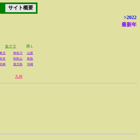
サイト概要
>2022
最新年
全クラ
県Ｌ
東京
神奈川
山梨
奈良
和歌山
鳥取
宮崎
鹿児島
沖縄
九州