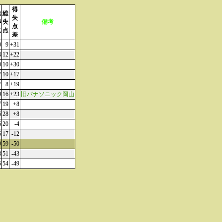
得
総
総
失
得
失
備考
点
点
点
差
0
9
+31
4
12
+22
0
10
+30
7
10
+17
7
8
+19
9
16
+23
旧パナソニック岡山
7
19
+8
6
28
+8
6
20
-4
5
17
-12
9
59
-50
8
51
-43
5
54
-49