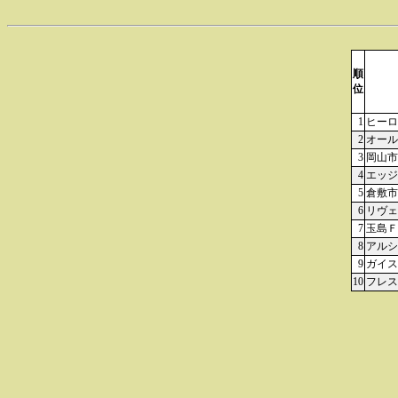
順
位
1
ヒーロ
2
オール
3
岡山市
4
エッジ
5
倉敷市
6
リヴェ
7
玉島Ｆ
8
アルシ
9
ガイス
10
フレス