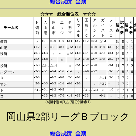
総合成績
全期
☆☆☆ 総合順位表 ☆☆☆
リ
玉
ア
ガ
フ
Ｈ
Ａ
岡
エ
倉
試
引
ヴ
島
ル
イ
レ
勝
勝
チーム名
備
山
山
ッ
敷
合
分
ェ
Ｆ
シ
ス
ス
点
数
前
陽
市
ジ
市
数
数
ル
Ｃ
オ
ト
コ
○2-1
○3-0
○1-0
○3-1
○3-2
○3-2
●0-3
備前
△1-1
19
8
6
1
×
●1-2
○3-1
●0-1
○1-0
○3-0
○1-0
○3-0
山陽
△1-1
16
8
5
1
×
●0-3
●1-3
○4-0
○2-1
○3-0
○2-1
○3-1
役所
－
△1-1
16
8
5
1
×
●0-1
○1-0
○5-1
○3-0
●1-2
○2-0
●0-7
－
12
7
4
0
×
●1-3
○2-1
●0-2
○3-0
○3-1
役所
△1-1
△1-1
11
7
3
2
×
●2-3
●0-1
●0-4
●1-5
●1-2
○2-0
○3-2
○3-0
ルダージ
9
8
3
0
×
●2-3
●1-2
●0-3
○2-0
●0-2
○3-0
Ｃ
△1-1
7
7
2
1
×
○3-0
●0-3
●0-3
○2-1
●0-3
●2-3
オン
△2-2
－
7
7
2
1
×
●0-1
●1-2
●0-2
○1-0
ト
△1-1
△1-1
△2-2
6
7
1
3
×
●0-3
●1-3
○7-0
●1-3
●0-3
●0-3
●0-1
コ
－
3
7
1
0
×
(○[勝]:勝点3,△[引分]:勝点1)
岡山県2部リーグＢブロック
総合成績
全期