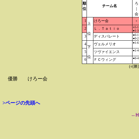
順
ろ
チーム名
位
｜
会
1
けろー会
×
上
○5-1
2
Ｌ．Ｔａｔｉｏ
●1-3
位
●0-1
3
ディスパレート
●0-2
●1-6
4
ヴェルメリオ
下
●1-4
5
ツヴァイエンス
位
●0-4
6
ＦＣウィング
(○[勝
優勝
けろー会
>ページの先頭へ
--