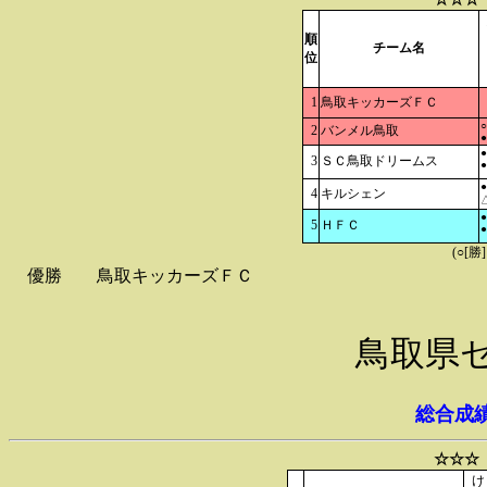
順
チーム名
位
1
鳥取キッカーズＦＣ
○
2
バンメル鳥取
●
●
3
ＳＣ鳥取ドリームス
●
●
4
キルシェン
△
●
5
ＨＦＣ
●
(○[勝
優勝
鳥取キッカーズＦＣ
鳥取県
総合成
☆☆☆
け