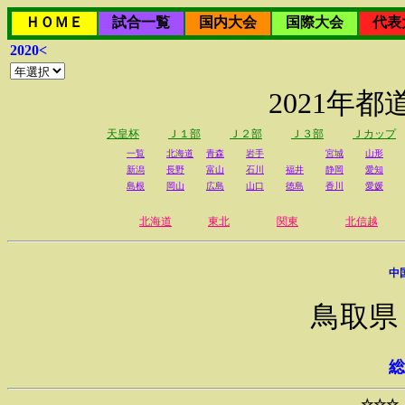
ＨＯＭＥ
試合一覧
国内大会
国際大会
代表
2020<
2021年
天皇杯
Ｊ１部
Ｊ２部
Ｊ３部
Ｊカップ
一覧
北海道
青森
岩手
宮城
山形
新潟
長野
富山
石川
福井
静岡
愛知
島根
岡山
広島
山口
徳島
香川
愛媛
北海道
東北
関東
北信越
中
鳥取県
総
☆☆☆