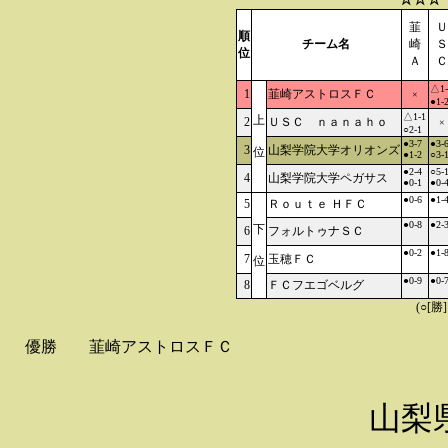
韮
Ｕ
順
チーム名
崎
Ｓ
位
Ａ
Ｃ
△1-
1
韮崎アストロスＦＣ
×
●1-
△1-1
上
2
ＵＳＣ ｎａｎａｈｏ
×
○2-1
●3-7
●3-
3
山梨学院大学オリオンズ
位
●1-2
○3-
●2-4
○5-
4
山梨学院大学ペガサス
●0-1
●0-
●0-6
●1-
5
Ｒｏｕｔｅ ＨＦＣ
●0-8
●2-
下
6
フォルトゥナＳＣ
●0-2
●1-
7
玉穂ＦＣ
位
●0-9
●0-
8
ＦＣフエゴベルグ
(○[勝
優勝
韮崎アストロスＦＣ
山梨