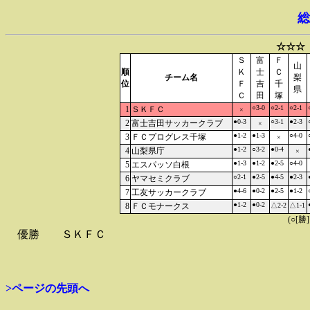
総
☆☆☆
Ｓ
富
Ｆ
山
順
Ｋ
士
Ｃ
チーム名
梨
位
Ｆ
吉
千
県
Ｃ
田
塚
○3-0
○2-1
○2-1
1
ＳＫＦＣ
×
●0-3
○3-1
●2-3
2
富士吉田サッカークラブ
×
●1-2
●1-3
○4-0
3
ＦＣプログレス千塚
×
●1-2
○3-2
●0-4
4
山梨県庁
×
●1-3
●1-2
●2-5
○4-0
5
エスパッソ白根
○2-1
●2-5
●4-5
●2-3
6
ヤマセミクラブ
●4-6
●0-2
●2-5
●1-2
7
工友サッカークラブ
●1-2
●0-2
8
ＦＣモナークス
△2-2
△1-1
(○[勝
優勝
ＳＫＦＣ
>ページの先頭へ