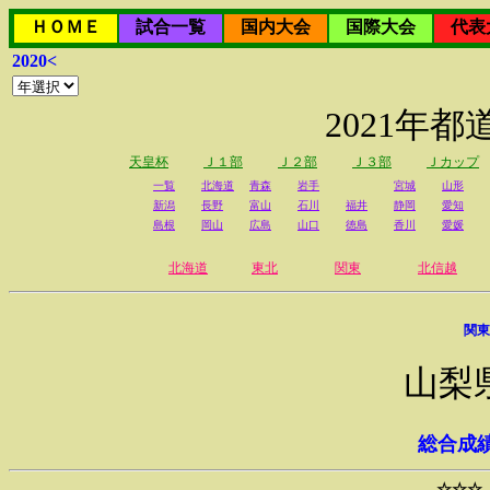
ＨＯＭＥ
試合一覧
国内大会
国際大会
代表
2020<
2021年
天皇杯
Ｊ１部
Ｊ２部
Ｊ３部
Ｊカップ
一覧
北海道
青森
岩手
宮城
山形
新潟
長野
富山
石川
福井
静岡
愛知
島根
岡山
広島
山口
徳島
香川
愛媛
北海道
東北
関東
北信越
関東
山梨
総合成
☆☆☆