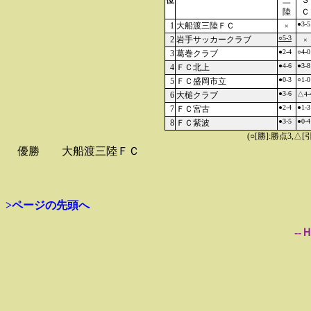
位
三
Ｓ
陸
Ｃ
●3-5
1
大船渡三陸ＦＣ
×
○5-3
2
岩手サッカークラブ
×
●2-4
○4-0
3
葛巻クラブ
●4-6
●3-8
4
ＦＣ北上
●0-3
○1-0
5
ＦＣ盛岡市立
●3-6
6
大槌クラブ
△4-
●2-4
●1-3
7
ＦＣ宮古
●3-5
●0-4
8
ＦＣ紫波
(○[勝]:勝点3,
優勝
大船渡三陸ＦＣ
>ページの先頭へ
--