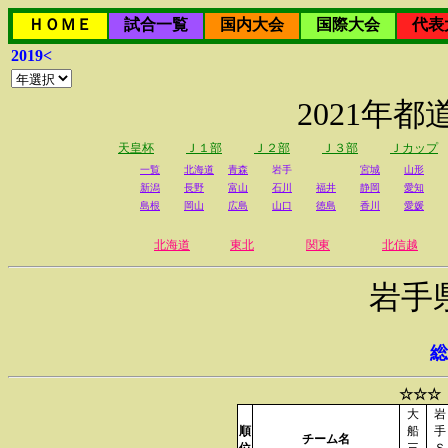
ＨＯＭＥ
試合一覧
国内大会
国際大会
代表
2019<
2021年
天皇杯
Ｊ１部
Ｊ２部
Ｊ３部
Ｊカップ
一覧
北海道
青森
岩手
宮城
山形
新潟
長野
富山
石川
福井
静岡
愛知
島根
岡山
広島
山口
徳島
香川
愛媛
北海道
東北
関東
北信越
岩手
総
☆☆☆
大
岩
順
船
手
チーム名