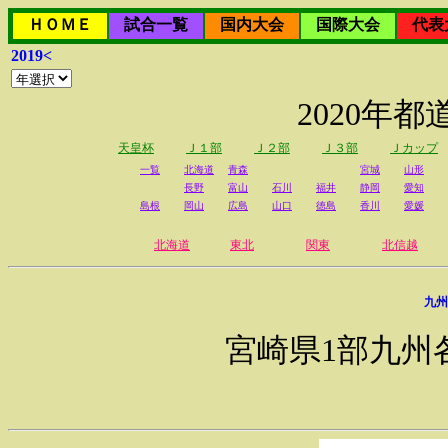
ＨＯＭＥ
試合一覧
国内大会
国際大会
代表
2019<
2020年
天皇杯
Ｊ１部
Ｊ２部
Ｊ３部
Ｊカップ
一覧
北海道
青森
宮城
山形
長野
富山
石川
福井
静岡
愛知
島根
岡山
広島
山口
徳島
香川
愛媛
北海道
東北
関東
北信越
九州
宮崎県1部九州