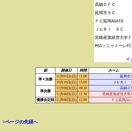
高鍋ＯＦＣ

延岡市ＳＣ

ＦＣ延岡AGATA

ＪＵＲＩ　ＳＣ

宮崎産業経営大学Ｆ
イ
節
開催日
時間
ホーム
11月01日(日)
11:00
延岡市
準々決勝
10月18日(日)
15:00
ＪＵＲＩ 
11月08日(日)
09:30
高鍋Ｏ
準決勝
11月08日(日)
11:30
宮崎産業経営大学
優勝決定戦
11月08日(日)
15:00
ＦＣ延岡AGA
>ページの先頭へ