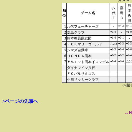
熊
八
嘉
順
本
チーム名
代
島
位
教
Ｆ
Ｃ
員
○4-3
○4-1
1
八代フューチャーズ
×
●3-4
○1-0
2
嘉島クラブ
×
●1-4
●0-1
3
熊本教員蹴友団
×
●0-3
●0-3
4
ＦＣＫマリーゴールド
△2-2
●1-3
●0-4
●2-6
5
シマズ自動車
●0-2
●0-2
●2-4
6
ＨＯＮＤＡ熊本
●1-4
●0-4
7
アルエット熊本イロンデル
△2-
ダイナマイツ八代
ＦＣバルサミコス
小川サッカークラブ
(○[勝
>ページの先頭へ
--