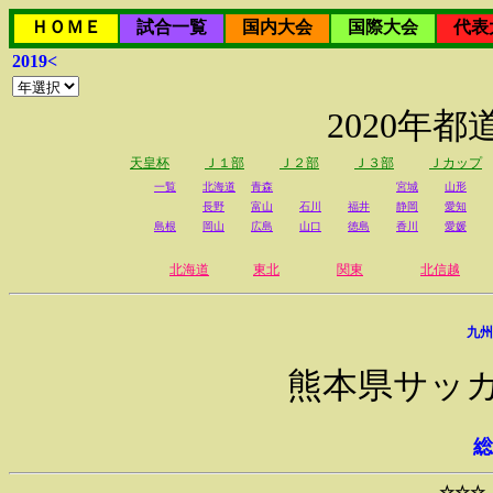
ＨＯＭＥ
試合一覧
国内大会
国際大会
代表
2019<
2020年
天皇杯
Ｊ１部
Ｊ２部
Ｊ３部
Ｊカップ
一覧
北海道
青森
宮城
山形
長野
富山
石川
福井
静岡
愛知
島根
岡山
広島
山口
徳島
香川
愛媛
北海道
東北
関東
北信越
九州
熊本県サッ
総
☆☆☆