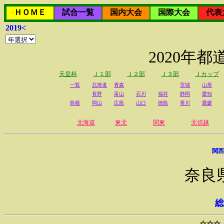
ＨＯＭＥ
試合一覧
国内大会
国際大会
代表
2019<
2020年
天皇杯
Ｊ１部
Ｊ２部
Ｊ３部
Ｊカップ
一覧
北海道
青森
宮城
山形
長野
富山
石川
福井
静岡
愛知
島根
岡山
広島
山口
徳島
香川
愛媛
北海道
東北
関東
北信越
関西
奈良
総
☆☆☆