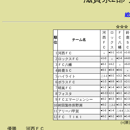
総
☆☆☆
河
ロ
Ｆ
鈴
順
西
ッ
Ｃ
鹿
チーム名
位
Ｆ
ク
八
Ｓ
Ｃ
ス
幡
Ｃ
●0-1
○1-0
○1-0
1
河西ＦＣ
×
○1-0
●2-4
○4-0
2
ロックスＦＣ
×
●0-1
○4-2
○6-0
3
ＦＣ八幡
×
●0-1
●0-4
●0-6
4
鈴鹿ＳＣ
×
●0-5
○3-2
●2-6
5
ハイライト
△1-1
●1-3
●0-9
●1-3
○2-1
6
ボラスＦＣ
●1-2
●1-4
●0-3
●2-3
7
晴嵐ＦＣ
●0-13
○2-1
●0-1
●1-2
8
フォスタ
●0-2
●0-3
●0-1
●2-3
9
ＦＣエマージェンシー
●0-2
●1-5
●2-4
10
村田製作所野洲
△2-2
●1-6
●1-4
11
アリーバ甲賀
△4-4
△3-
●0-2
●0-2
●0-9
●1-4
12
ＦＣ ＴＩＫＩ
(○[勝
優勝
河西ＦＣ