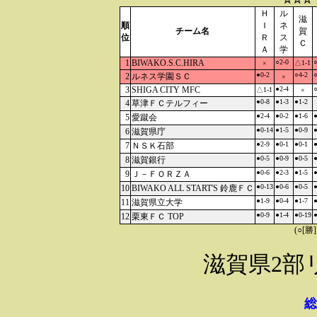
Ｈ
ル
滋
順
Ｉ
ネ
チーム名
賀
位
Ｒ
ス
Ｃ
Ａ
学
1
BIWAKO.S.C.HIRA
○2-0
○
△1-1
×
●0-2
○4-2
○
2
ルネス学園ＳＣ
×
3
SHIGA CITY MFC
●2-4
○
△1-1
×
●0-8
●1-3
●1-2
4
草津ＦＣテルフィー
●2-4
●0-2
●1-6
●
5
愛蹴会
●0-14
●1-5
●0-9
●
6
滋賀県庁
●2-9
●0-1
●0-1
●
7
ＮＳＫ石部
●0-5
●0-9
●0-5
●
8
滋賀銀行
●0-6
●2-3
●1-5
●
9
Ｊ－ＦＯＲＺＡ
●0-13
●0-6
●0-5
●
10
BIWAKO ALL START'S 鈴鹿ＦＣ
●1-9
●0-4
●1-7
●
11
滋賀県立大学
●0-9
●1-4
●0-19
●
12
栗東ＦＣ TOP
(○[勝
滋賀県2部
総