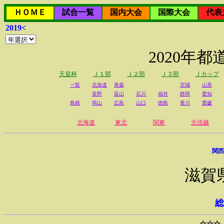
ＨＯＭＥ
試合一覧
国内大会
国際大会
代表
2019<
2020年
天皇杯
Ｊ１部
Ｊ２部
Ｊ３部
Ｊカップ
一覧
北海道
青森
宮城
山形
長野
富山
石川
福井
静岡
愛知
島根
岡山
広島
山口
徳島
香川
愛媛
北海道
東北
関東
北信越
関西
滋賀
総
☆☆☆