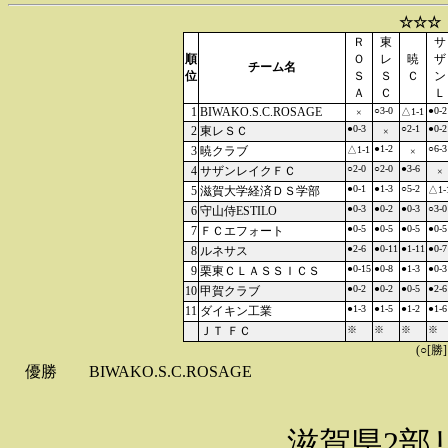
☆☆☆
Ｒ
東
サ
順
Ｏ
レ
暁
ザ
チーム名
位
Ｓ
Ｓ
Ｃ
ン
Ａ
Ｃ
Ｌ
1
BIWAKO.S.C.ROSAGE
○3-0
●0-2
△1-1
×
●0-3
○2-1
●0-2
2
東レＳＣ
×
●1-2
○6-3
3
暁クラブ
△1-1
×
○2-0
○2-0
●3-6
4
サザンレイクＦＣ
×
●0-1
●1-3
○5-2
5
滋賀大学経済ＤＳ学部
△1-
●0-3
●0-2
●0-3
○3-0
6
守山侍ESTILO
●0-5
●0-5
●0-5
●0-5
7
ＦＣエフォート
●2-6
●0-11
●1-11
●0-7
8
ルネサス
●0-15
●0-8
●1-3
●0-3
9
栗東ＣＬＡＳＳＩＣＳ
●0-2
●0-2
●0-5
●2-6
10
甲賀クラブ
●1-3
●1-5
●1-2
●1-6
11
ダイキン工業
ＪＴ ＦＣ
※
※
※
※
(○[勝
優勝
BIWAKO.S.C.ROSAGE
滋賀県2部