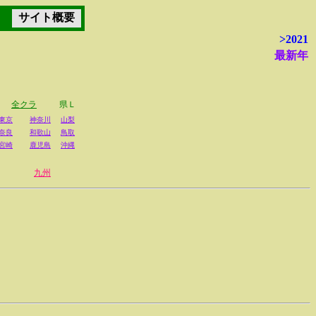
サイト概要
>2021
最新年
全クラ
県Ｌ
東京
神奈川
山梨
奈良
和歌山
鳥取
宮崎
鹿児島
沖縄
九州