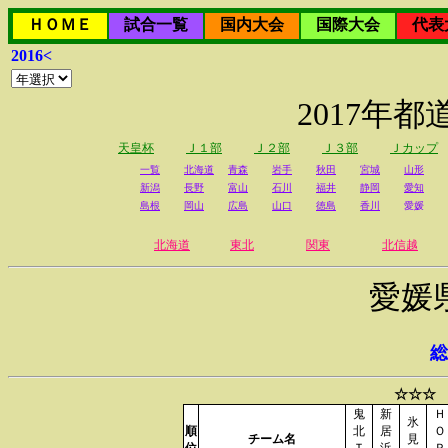
ＨＯＭＥ
試合一覧
国内大会
国際大会
代表
2016<
2017年
天皇杯
Ｊ１部
Ｊ２部
Ｊ３部
Ｊカップ
一覧
北海道
青森
岩手
秋田
宮城
山形
新潟
長野
富山
石川
福井
静岡
愛知
島根
岡山
広島
山口
徳島
香川
愛媛
北海道
東北
関東
北信越
愛媛
総
☆☆☆ 
鬼
新
Ｈ
氷
順
北
居
Ｏ
チーム名
見