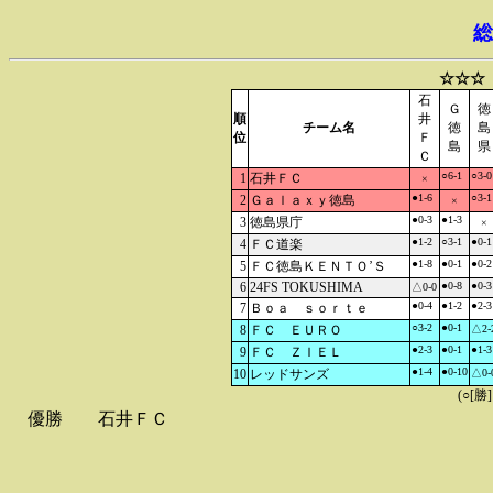
総
☆☆☆
石
Ｇ
徳
順
井
チーム名
徳
島
位
Ｆ
島
県
Ｃ
○6-1
○3-0
1
石井ＦＣ
×
●1-6
○3-1
2
Ｇａｌａｘｙ徳島
×
●0-3
●1-3
3
徳島県庁
×
●1-2
○3-1
●0-1
4
ＦＣ道楽
●1-8
●0-1
●0-2
5
ＦＣ徳島ＫＥＮＴＯ’Ｓ
6
24FS TOKUSHIMA
●0-8
●0-3
△0-0
●0-4
●1-2
●2-3
7
Ｂｏａ ｓｏｒｔｅ
○3-2
●0-1
8
ＦＣ ＥＵＲＯ
△2-
●2-3
●0-1
●1-3
9
ＦＣ ＺＩＥＬ
●1-4
●0-10
10
レッドサンズ
△0-
(○[勝
優勝
石井ＦＣ