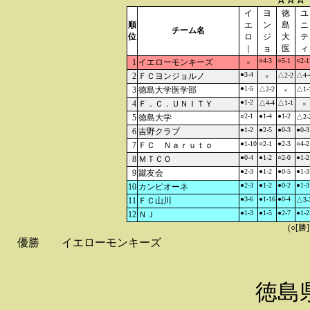
イ
ヨ
徳
ユ
順
エ
ン
島
ニ
チーム名
位
ロ
ジ
大
テ
｜
ョ
医
ィ
○4-3
○5-1
○2-1
1
イエローモンキーズ
×
●3-4
2
ＦＣヨンジョルノ
△2-2
△4-
×
●1-5
3
徳島大学医学部
△2-2
△1-
×
●1-2
4
Ｆ．Ｃ．ＵＮＩＴＹ
△4-4
△1-1
×
○2-1
●1-4
●1-2
5
徳島大学
△2-
●1-2
●2-5
●0-3
●0-3
6
吉野クラブ
●1-10
○2-1
●2-3
○4-2
7
ＦＣ Ｎａｒｕｔｏ
●0-4
●1-2
○2-0
●1-2
8
ＭＴＣＯ
●2-3
●1-2
●0-5
●1-3
9
蹴友会
●2-3
●1-2
●0-2
●1-3
10
カンピオーネ
●3-6
●1-16
●0-4
11
ＦＣ山川
△3-
●1-3
●1-5
●2-7
●1-2
12
ＮＪ
(○[勝
優勝
イエローモンキーズ
徳島