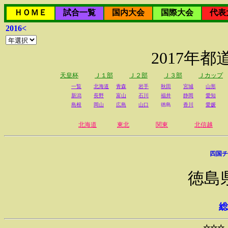
ＨＯＭＥ
試合一覧
国内大会
国際大会
代表
2016<
2017年
天皇杯
Ｊ１部
Ｊ２部
Ｊ３部
Ｊカップ
一覧
北海道
青森
岩手
秋田
宮城
山形
新潟
長野
富山
石川
福井
静岡
愛知
島根
岡山
広島
山口
徳島
香川
愛媛
北海道
東北
関東
北信越
四国チ
徳島
総
☆☆☆