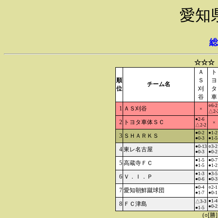
愛知
総
☆☆☆
Ａ
ト
順
Ｓ
ヨ
チーム名
位
刈
タ
谷
車
○6-2
1
ＡＳ刈谷
×
△2-
●2-6
2
トヨタ車体ＳＣ
×
△2-2
●0-2
●1-2
3
ＳＨＡＲＫＳ
●0-3
●1-5
●0-13
○3-2
4
東レ名古屋
●0-3
●0-2
●1-5
●0-7
5
高蔵寺ＦＣ
●1-5
●1-2
●1-3
●3-5
6
Ｖ．Ｉ．Ｐ
●0-6
●0-3
●0-4
○2-1
7
愛知朝鮮蹴球団
●1-7
●0-1
●1-4
△3-3
8
ＦＣ津島
●0-2
●1-5
(○[勝