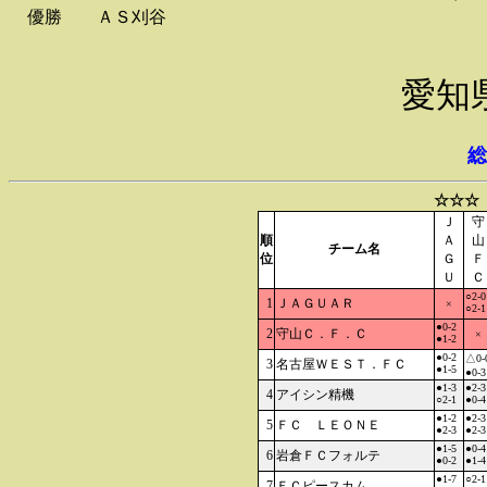
優勝
ＡＳ刈谷
愛知
総
☆☆☆
Ｊ
守
順
Ａ
山
チーム名
位
Ｇ
Ｆ
Ｕ
Ｃ
○2-0
1
ＪＡＧＵＡＲ
×
○2-1
●0-2
2
守山Ｃ．Ｆ．Ｃ
×
●1-2
●0-2
△0-
3
名古屋ＷＥＳＴ．ＦＣ
●1-5
●0-3
●1-3
●2-3
4
アイシン精機
○2-1
●0-4
●1-2
●2-3
5
ＦＣ ＬＥＯＮＥ
●2-3
●2-3
●1-5
●0-4
6
岩倉ＦＣフォルテ
●0-2
●1-4
●1-7
○2-1
7
ＦＣピースカム