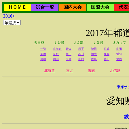
ＨＯＭＥ
試合一覧
国内大会
国際大会
代表
2016<
2017年
天皇杯
Ｊ１部
Ｊ２部
Ｊ３部
Ｊカップ
一覧
北海道
青森
岩手
秋田
宮城
山形
新潟
長野
富山
石川
福井
静岡
愛知
島根
岡山
広島
山口
徳島
香川
愛媛
北海道
東北
関東
北信越
東海サ
愛知
総
☆☆☆