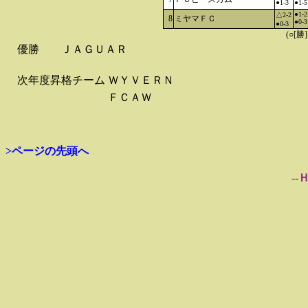
●1-3
●1-5
●1-2
△2-2
8
ミヤマＦＣ
●0-3
●0-3
(○[勝
優勝
ＪＡＧＵＡＲ
次年度昇格チーム
ＷＹＶＥＲＮ
ＦＣＡＷ
>ページの先頭へ
--