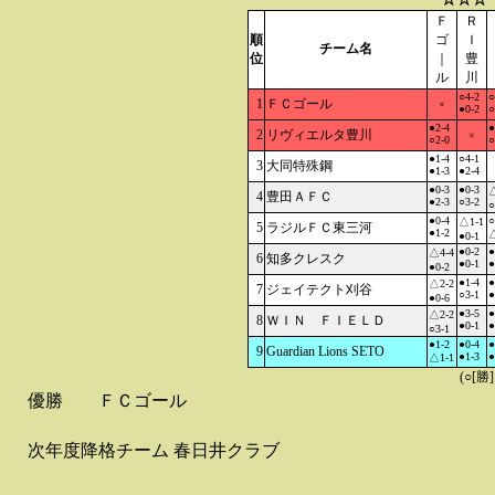
Ｆ
Ｒ
順
ゴ
Ｉ
チーム名
位
｜
豊
ル
川
○4-2
○
1
ＦＣゴール
×
●0-2
○
●2-4
●
2
リヴィエルタ豊川
×
○2-0
○
●1-4
○4-1
3
大同特殊鋼
●1-3
●2-4
●0-3
●0-3
△
4
豊田ＡＦＣ
●2-3
○3-2
○
●0-4
○
△1-1
5
ラジルＦＣ東三河
●1-2
△
●0-1
●0-2
●
△4-4
6
知多クレスク
●0-1
●
●0-2
●1-4
●
△2-2
7
ジェイテクト刈谷
○3-1
●
●0-6
●3-5
●
△2-2
8
ＷＩＮ ＦＩＥＬＤ
●0-1
●
○3-1
●1-2
●0-4
●
9
Guardian Lions SETO
●1-3
●
△1-1
(○[勝
優勝
ＦＣゴール
次年度降格チーム
春日井クラブ