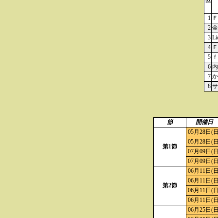
位
1
Ｆ
2
金
3
L
4
Ｆ
5
ｆ
6
内
7
か
8
サ
節
開催日
05月28日(日
05月28日(日
第1節
07月09日(日
07月09日(日
06月11日(日
06月11日(日
第2節
06月11日(日
06月11日(日
06月25日(日