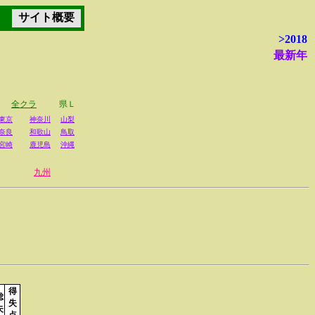
サイト概要
>2018
最新年
全クラ
県Ｌ
東京
神奈川
山梨
奈良
和歌山
鳥取
宮崎
鹿児島
沖縄
九州
得
総
失
失