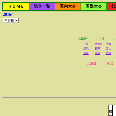
ＨＯＭＥ
試合一覧
国内大会
国際大会
代
2016<
天皇杯
Ｊ１部
Ｊ
一覧
北海道
青森
新潟
長野
富山
島根
岡山
広島
北海道
東北
順