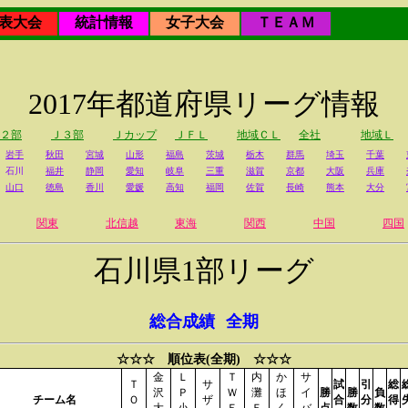
表大会
統計情報
女子大会
ＴＥＡＭ
2017年都道府県リーグ情報
２部
Ｊ３部
Ｊカップ
ＪＦＬ
地域ＣＬ
全社
地域Ｌ
岩手
秋田
宮城
山形
福島
茨城
栃木
群馬
埼玉
千葉
石川
福井
静岡
愛知
岐阜
三重
滋賀
京都
大阪
兵庫
山口
徳島
香川
愛媛
高知
福岡
佐賀
長崎
熊本
大分
関東
北信越
東海
関西
中国
四国
石川県1部リーグ
総合成績
全期
☆☆☆ 順位表(全期) ☆☆☆
金
Ｌ
Ｔ
内
か
サ
Ｔ
サ
試
引
総
沢
Ｐ
Ｗ
灘
ほ
イ
勝
勝
負
チーム名
Ｏ
ザ
合
分
得