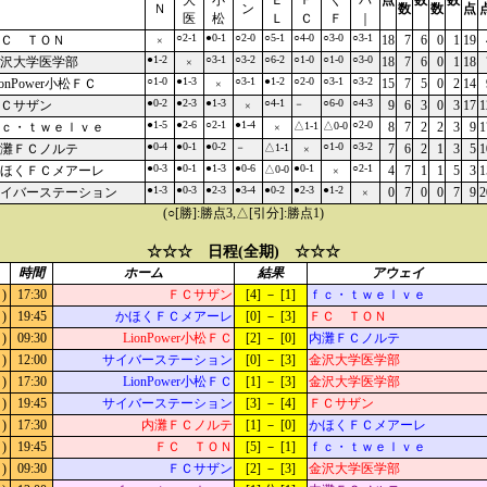
大
小
Ｅ
Ｆ
く
バ
点
数
数
Ｎ
ン
数
数
点
医
松
Ｌ
Ｃ
Ｆ
｜
○2-1
●0-1
○2-0
○5-1
○4-0
○3-0
○3-1
Ｃ ＴＯＮ
18
7
6
0
1
19
×
●1-2
○3-1
○3-2
○6-2
○1-0
○1-0
○3-0
沢大学医学部
18
7
6
0
1
18
×
○1-0
●1-3
○3-1
●1-2
○2-0
○3-1
○3-2
ionPower小松ＦＣ
15
7
5
0
2
14
×
●0-2
●2-3
●1-3
○4-1
○6-0
○4-3
Ｃサザン
－
9
6
3
0
3
17
1
×
●1-5
●2-6
○2-1
●1-4
○2-0
ｃ・ｔｗｅｌｖｅ
△1-1
△0-0
8
7
2
2
3
9
1
×
●0-4
●0-1
●0-2
○1-0
○3-2
灘ＦＣノルテ
－
△1-1
7
6
2
1
3
5
1
×
●0-3
●0-1
●1-3
●0-6
●0-1
○2-1
ほくＦＣメアーレ
△0-0
4
7
1
1
5
3
1
×
●1-3
●0-3
●2-3
●3-4
●0-2
●2-3
●1-2
イバーステーション
0
7
0
0
7
9
2
×
(○[勝]:勝点3,△[引分]:勝点1)
☆☆☆ 日程(全期) ☆☆☆
時間
ホーム
結果
アウェイ
)
17:30
ＦＣサザン
[4] － [1]
ｆｃ・ｔｗｅｌｖｅ
)
19:45
かほくＦＣメアーレ
[0] － [3]
ＦＣ ＴＯＮ
)
09:30
LionPower小松ＦＣ
[2] － [0]
内灘ＦＣノルテ
)
12:00
サイバーステーション
[0] － [3]
金沢大学医学部
)
17:30
LionPower小松ＦＣ
[1] － [3]
金沢大学医学部
)
19:45
サイバーステーション
[3] － [4]
ＦＣサザン
)
17:30
内灘ＦＣノルテ
[1] － [0]
かほくＦＣメアーレ
)
19:45
ＦＣ ＴＯＮ
[5] － [1]
ｆｃ・ｔｗｅｌｖｅ
)
09:30
ＦＣサザン
[2] － [3]
金沢大学医学部