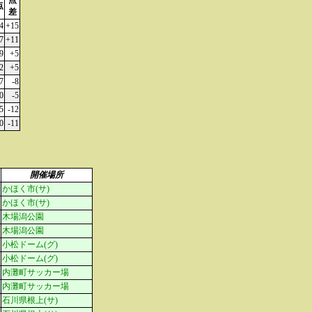
点
点
差
4
+15
7
+11
9
+5
2
+5
7
-8
0
-5
5
-12
0
-11
開催場所
かほく市(サ)
かほく市(サ)
木場潟公園
木場潟公園
小松ドーム(グ)
小松ドーム(グ)
内灘町サッカー場
内灘町サッカー場
石川県根上(サ)