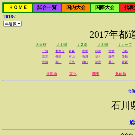
ＨＯＭＥ
試合一覧
国内大会
国際大会
代表
2016<
2017年
天皇杯
Ｊ１部
Ｊ２部
Ｊ３部
Ｊカップ
一覧
北海道
青森
岩手
秋田
宮城
山形
新潟
長野
富山
石川
福井
静岡
愛知
島根
岡山
広島
山口
徳島
香川
愛媛
北海道
東北
関東
北信越
北信
石川
総
☆☆☆