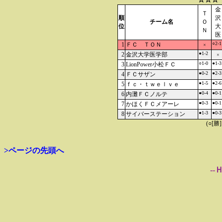
金
Ｔ
順
沢
チーム名
Ｏ
位
大
Ｎ
医
○2-1
1
ＦＣ ＴＯＮ
×
●1-2
2
金沢大学医学部
×
○1-0
●1-3
3
LionPower小松ＦＣ
●0-2
●2-3
4
ＦＣサザン
●1-5
●2-6
5
ｆｃ・ｔｗｅｌｖｅ
●0-4
●0-1
6
内灘ＦＣノルテ
●0-3
●0-1
7
かほくＦＣメアーレ
●1-3
●0-3
8
サイバーステーション
(○[勝
>ページの先頭へ
--