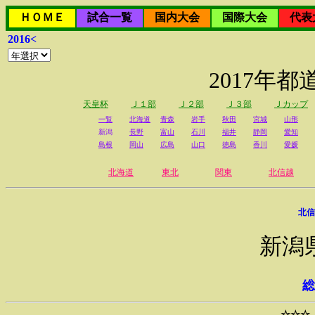
ＨＯＭＥ
試合一覧
国内大会
国際大会
代表
2016<
2017年
天皇杯
Ｊ１部
Ｊ２部
Ｊ３部
Ｊカップ
一覧
北海道
青森
岩手
秋田
宮城
山形
新潟
長野
富山
石川
福井
静岡
愛知
島根
岡山
広島
山口
徳島
香川
愛媛
北海道
東北
関東
北信越
北信
新潟
総
☆☆☆