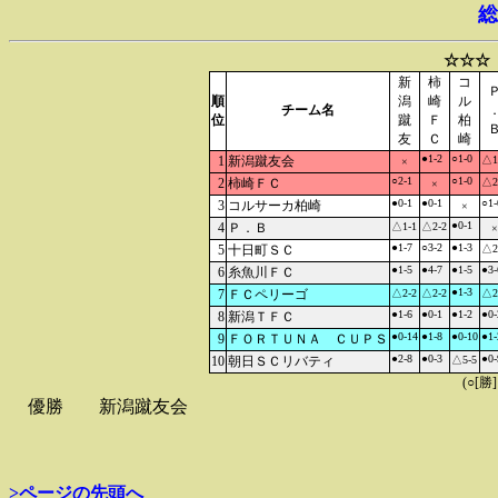
総
☆☆☆
新
柿
コ
順
潟
崎
ル
チーム名
位
蹴
Ｆ
柏
友
Ｃ
崎
●1-2
○1-0
1
新潟蹴友会
△1
×
○2-1
○1-0
2
柿崎ＦＣ
△2
×
●0-1
●0-1
○1-
3
コルサーカ柏崎
×
●0-1
4
Ｐ．Ｂ
△1-1
△2-2
×
●1-7
○3-2
●1-3
5
十日町ＳＣ
△2
●1-5
●4-7
●1-5
●3-
6
糸魚川ＦＣ
●1-3
7
ＦＣペリーゴ
△2-2
△2-2
△2
●1-6
●0-1
●1-2
●0-
8
新潟ＴＦＣ
●0-14
●1-8
●0-10
●1-
9
ＦＯＲＴＵＮＡ ＣＵＰＳ
●2-8
●0-3
●0-
10
朝日ＳＣリバティ
△5-5
(○[勝
優勝
新潟蹴友会
>ページの先頭へ