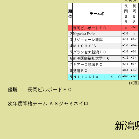
長
長
順
岡
岡
チーム名
位
Ｂ
Ｅ
Ｂ
Ｓ
○3-2
1
長岡ビルボードＦＣ
×
2
Nagaoka Estilo
●2-3
×
○2-1
○3-2
3
リジョカーレ新潟
●1-3
●0-4
4
ＭＩＣＨＹ’Ｓ
●2-5
●0-1
5
グランセナ新潟ＦＣ
●1-2
●1-4
6
新潟医療福祉大学ＦＣ
○2-1
●0-4
7
キアーロ頸城ＦＣ
●0-4
●1-2
8
見附ＦＣ
●0-5
●1-2
9
ＮＩＩＧＡＴＡ Ｊ．Ｓ．Ｃ
(○[勝
優勝
長岡ビルボードＦＣ
次年度降格チーム
ＡＳジャミネイロ
新潟