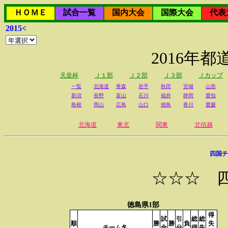
ＨＯＭＥ
試合一覧
国内大会
国際大会
代表
2015<
2016年
天皇杯
Ｊ１部
Ｊ２部
Ｊ３部
Ｊカップ
一覧
北海道
青森
岩手
秋田
宮城
山形
新潟
長野
富山
石川
福井
静岡
愛知
島根
岡山
広島
山口
徳島
香川
愛媛
北海道
東北
関東
北信越
四国チ
☆☆☆ 
徳島県1部
得
試
引
総
総
順
勝
勝
負
失
チーム名
合
分
得
失