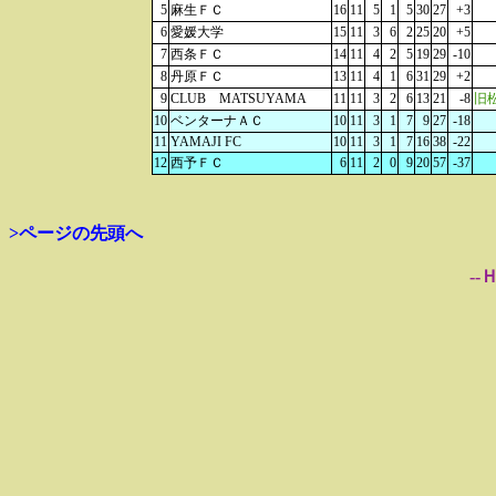
5
麻生ＦＣ
16
11
5
1
5
30
27
+3
6
愛媛大学
15
11
3
6
2
25
20
+5
7
西条ＦＣ
14
11
4
2
5
19
29
-10
8
丹原ＦＣ
13
11
4
1
6
31
29
+2
9
CLUB MATSUYAMA
11
11
3
2
6
13
21
-8
旧
10
ベンターナＡＣ
10
11
3
1
7
9
27
-18
11
YAMAJI FC
10
11
3
1
7
16
38
-22
12
西予ＦＣ
6
11
2
0
9
20
57
-37
>ページの先頭へ
--