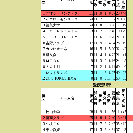
位
点
数
数
点
数
数
点
点
差
1
光洋シーリングテクノ
31
11
10
1
0
67
23
+44
2
イエローモンキーズ
24
11
7
3
1
57
21
+36
3
徳島大学
24
11
8
0
3
26
17
+9
4
ＦＣ Ｎａｒｕｔｏ
23
11
7
2
2
48
19
+29
5
Ｆ．Ｃ．ＵＮＩＴＹ
21
11
6
3
2
26
21
+5
6
吉野クラブ
17
11
5
2
4
34
25
+9
7
カンピオーネ
16
11
5
1
5
30
32
-2
8
蹴友会
13
11
4
1
6
22
21
+1
9
ＭＴＣＯ
9
11
3
0
8
16
24
-8
10
ＦＣ山川
7
11
2
1
8
14
60
-46
11
レッドサンズ
5
11
1
2
8
27
49
-22
12
24FS TOKUSHIMA
0
11
0
0
11
3
58
-55
愛媛県1部
得
試
引
総
総
順
勝
勝
負
失
チーム名
合
分
得
失
位
点
数
数
点
数
数
点
点
差
1
松山大学
28
11
9
1
1
56
11
+45
2
新商クラブ
25
11
8
1
2
49
18
+31
3
久枝ＦＣ
23
11
7
2
2
47
35
+12
4
東レ愛媛
17
11
5
2
4
34
37
-3