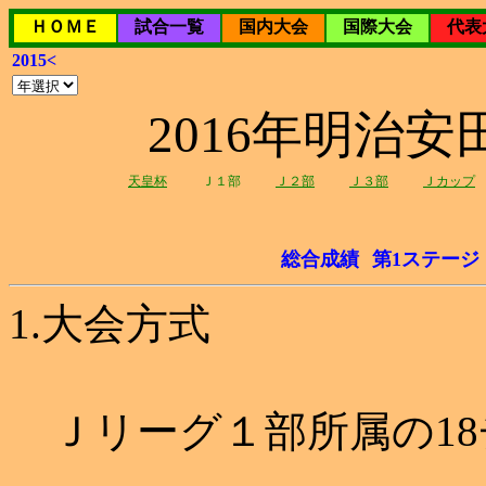
ＨＯＭＥ
試合一覧
国内大会
国際大会
代表
2015<
2016年明治
天皇杯
Ｊ１部
Ｊ２部
Ｊ３部
Ｊカップ
総合成績
第1ステージ
1.大会方式
Ｊリーグ１部所属の18