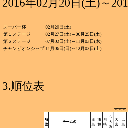
2016年02月20日(土)～20
スーパー杯
02月20日(土)
第１ステージ
02月27日(土)～06月25日(土)
第２ステージ
07月02日(土)～11月03日(木)
チャンピオンシップ
11月06日(日)～12月03日(土)
3.順位表
☆☆☆
Ｇ
順
鹿
浦
川
大
広
チーム名
大
位
島
和
崎
宮
島
阪