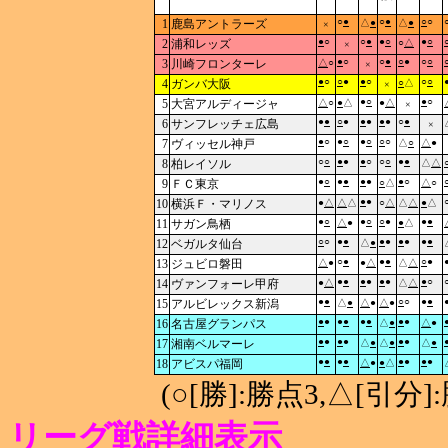
○
●
○
●
○
○
1
鹿島アントラーズ
△
●
△
●
×
●
○
○
●
●
○
●
○
2
浦和レッズ
○
△
×
●
○
○
●
○
●
○
○
3
川崎フロンターレ
△
○
×
●
○
○
●
●
○
○
○
4
ガンバ大阪
○
△
×
●
○
●
○
5
大宮アルディージャ
△
○
●
△
●
△
×
●
●
○
●
●
●
●
●
○
●
6
サンフレッチェ広島
×
●
○
●
○
●
○
○
○
7
ヴィッセル神戸
△
○
△
●
○
○
●
●
●
○
○
○
●
●
8
柏レイソル
△
△
●
○
●
●
●
●
●
○
9
ＦＣ東京
○
△
△
○
●
●
10
横浜Ｆ・マリノス
●
△
△
△
○
△
△
△
●
△
●
○
●
○
○
●
●
●
11
サガン鳥栖
△
●
●
△
○
○
●
●
●
●
●
●
●
●
12
ベガルタ仙台
△
●
○
●
●
●
○
●
13
ジュビロ磐田
△
●
●
△
△
△
●
●
●
●
●
●
●
○
14
ヴァンフォーレ甲府
●
△
△
△
●
●
○
○
●
●
15
アルビレックス新潟
△
●
△
●
△
●
●
●
●
●
●
●
●
●
16
名古屋グランパス
△
●
△
●
●
●
●
●
●
●
17
湘南ベルマーレ
△
●
△
●
△
●
●
●
●
●
●
●
●
●
18
アビスパ福岡
△
●
●
△
(○[勝]:勝点3,△[引
リーグ戦詳細表示