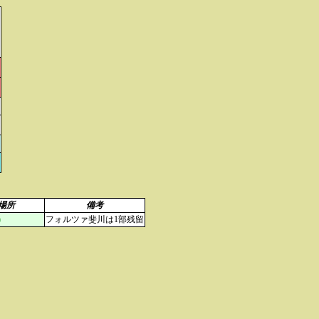
場所
備考
)
フォルツァ斐川は1部残留