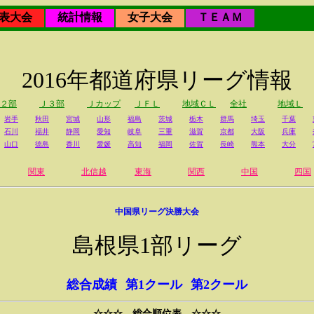
表大会
統計情報
女子大会
ＴＥＡＭ
2016年都道府県リーグ情報
２部
Ｊ３部
Ｊカップ
ＪＦＬ
地域ＣＬ
全社
地域Ｌ
岩手
秋田
宮城
山形
福島
茨城
栃木
群馬
埼玉
千葉
石川
福井
静岡
愛知
岐阜
三重
滋賀
京都
大阪
兵庫
山口
徳島
香川
愛媛
高知
福岡
佐賀
長崎
熊本
大分
関東
北信越
東海
関西
中国
四国
中国県リーグ決勝大会
島根県1部リーグ
総合成績
第1クール
第2クール
☆☆☆ 総合順位表 ☆☆☆