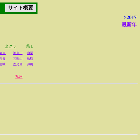
サイト概要
>2017
最新年
全クラ
県Ｌ
東京
神奈川
山梨
奈良
和歌山
鳥取
宮崎
鹿児島
沖縄
九州