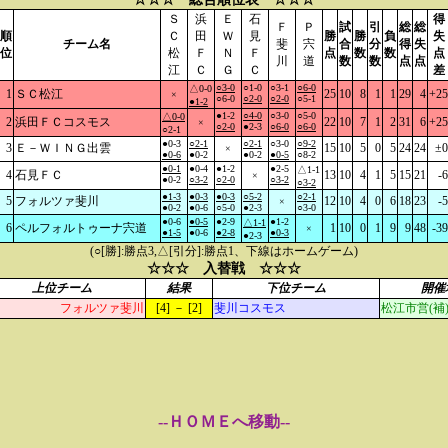
Ｓ
浜
Ｅ
石
得
Ｆ
Ｐ
試
引
総
総
順
Ｃ
田
Ｗ
見
勝
勝
負
失
チーム名
斐
宍
合
分
得
失
位
松
Ｆ
Ｎ
Ｆ
点
数
数
点
川
道
数
数
点
点
江
Ｃ
Ｇ
Ｃ
差
○3-0
○1-0
○3-1
○6-0
△0-0
1
ＳＣ松江
25
10
8
1
1
29
4
+25
×
○6-0
○2-0
○2-0
○5-1
●1-2
●1-2
○4-0
○3-0
○5-0
△0-0
2
浜田ＦＣコスモス
22
10
7
1
2
31
6
+25
×
○2-0
●2-3
○6-0
○6-0
○2-1
●0-3
○2-1
○2-1
○3-0
○9-2
3
Ｅ－ＷＩＮＧ出雲
15
10
5
0
5
24
24
±0
×
●0-6
●0-2
●0-2
●0-5
○8-2
●0-1
●0-4
●1-2
●2-5
△1-1
4
石見ＦＣ
13
10
4
1
5
15
21
-6
×
●0-2
○3-2
○2-0
○3-2
○3-2
●1-3
●0-3
●0-3
○5-2
○2-1
5
フォルツァ斐川
12
10
4
0
6
18
23
-5
×
●0-2
●0-6
○5-0
●2-3
○3-0
●0-6
●0-5
●2-9
●1-2
△1-1
6
ペルフォルトゥーナ宍道
1
10
0
1
9
9
48
-39
×
●1-5
●0-6
●2-8
●0-3
●2-3
(○[勝]:勝点3,△[引分]:勝点1、下線はホームゲーム)
☆☆☆ 入替戦 ☆☆☆
上位チーム
結果
下位チーム
開催
フォルツァ斐川
[4] － [2]
斐川コスモス
松江市営(補
--ＨＯＭＥへ移動--