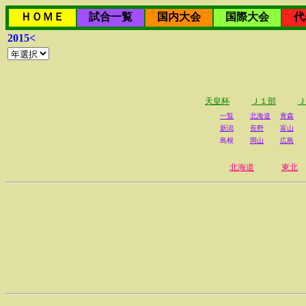
ＨＯＭＥ
試合一覧
国内大会
国際大会
代
2015<
天皇杯
Ｊ１部
Ｊ
一覧
北海道
青森
新潟
長野
富山
島根
岡山
広島
北海道
東北