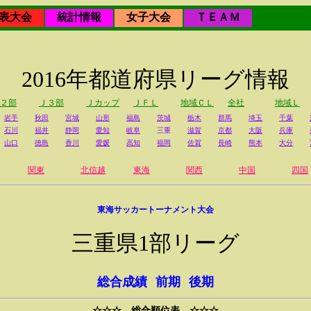
表大会
統計情報
女子大会
ＴＥＡＭ
2016年都道府県リーグ情報
２部
Ｊ３部
Ｊカップ
ＪＦＬ
地域ＣＬ
全社
地域Ｌ
岩手
秋田
宮城
山形
福島
茨城
栃木
群馬
埼玉
千葉
石川
福井
静岡
愛知
岐阜
三重
滋賀
京都
大阪
兵庫
山口
徳島
香川
愛媛
高知
福岡
佐賀
長崎
熊本
大分
関東
北信越
東海
関西
中国
四国
東海サッカートーナメント大会
三重県1部リーグ
総合成績
前期
後期
☆☆☆ 総合順位表 ☆☆☆