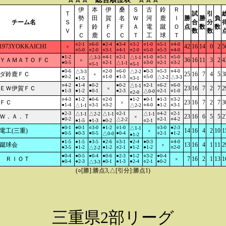
伊
本
伊
桑
Ｓ
古
鈴
Ｒ
Ｔ
試
引
勢
田
賀
名
Ｗ
河
鹿
Ｉ
勝
勝
負
チーム名
Ｓ
合
分
Ｆ
鈴
Ｆ
Ｆ
Ａ
電
蹴
Ｏ
点
数
数
Ｖ
数
数
Ｃ
鹿
Ｃ
Ｃ
Ｔ
工
球
Ｔ
○2-1
○6-0
●2-4
●3-4
○3-2
○1-0
○5-1
○4-0
1973YOKKAICHI
42
16
14
0
2
5
×
○5-0
○2-0
○3-1
○4-1
○2-0
○5-0
○5-3
○4-0
●1-2
○4-1
○2-1
○1-0
○5-1
○5-0
△3-3
△1-1
ＹＡＭＡＴＯ ＦＣ
36
16
11
3
2
4
×
●0-5
○2-1
○3-0
○2-1
○3-2
△1-1
○5-1
○5-1
●0-6
○2-0
○6-0
●0-3
○5-3
○4-0
△3-3
△2-2
ダ鈴鹿ＦＣ
25
16
7
4
5
3
×
●0-2
○1-0
●1-3
○5-0
△2-2
△3-3
●1-5
○3-1
○4-2
●1-4
●0-2
●0-2
○2-1
○6-2
○6-0
△1-1
ＥＷ伊賀ＦＣ
23
16
7
2
7
2
×
●1-3
●1-2
●0-1
●2-3
○2-1
○1-0
△0-0
○2-0
○4-3
●1-2
●0-6
○2-0
●1-2
●0-1
●1-3
○3-2
ＦＣ
23
16
7
2
7
3
×
●1-4
○3-1
○3-2
○4-0
●1-2
○3-1
△1-1
△2-2
●2-3
○2-1
○4-2
○2-1
△1-1
△2-2
△1-1
△1-1
Ｗ．Ａ．Ｔ
23
16
6
5
5
2
×
●0-2
○2-1
○4-2
△2-2
●1-5
●1-3
●0-2
○2-1
●0-1
●0-1
○3-0
●1-2
○1-0
○3-0
●2-3
△1-1
電工(三重)
14
16
4
2
10
1
×
●0-5
●0-3
●0-5
●0-4
○2-1
●1-2
△0-0
●1-2
●1-5
●1-5
●3-5
●2-6
○3-1
●2-4
●0-3
○4-0
蹴球会
13
16
4
1
11
2
×
●3-5
●1-2
●1-2
○2-1
●1-2
●1-2
○2-0
△2-2
●0-4
●0-5
●0-4
●0-6
●2-3
●1-2
○3-2
●0-4
 ＲＩＯＴ
7
16
2
1
13
1
×
●0-4
●2-3
●0-1
●1-3
●2-4
○2-1
●0-2
△3-3
(○[勝]:勝点3,△[引分]:勝点1)
三重県2部リーグ