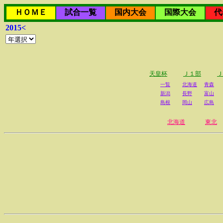
ＨＯＭＥ
試合一覧
国内大会
国際大会
代
2015<
天皇杯
Ｊ１部
Ｊ
一覧
北海道
青森
新潟
長野
富山
島根
岡山
広島
北海道
東北