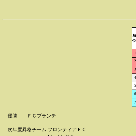
順
位
1
2
3
4
5
6
7
優勝
ＦＣブランチ
次年度昇格チーム
フロンティアＦＣ