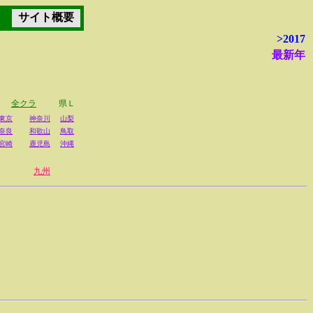
サイト概要
>2017
最新年
全クラ
県Ｌ
東京
神奈川
山梨
奈良
和歌山
鳥取
宮崎
鹿児島
沖縄
九州