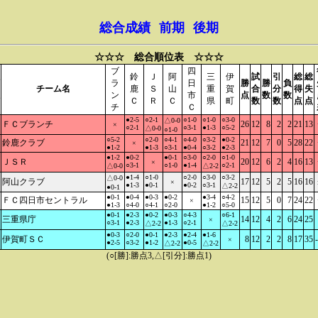
総合成績
前期
後期
☆☆☆ 総合順位表 ☆☆☆
ブ
四
鈴
Ｊ
阿
三
伊
試
引
総
総
ラ
日
勝
勝
負
チーム名
鹿
Ｓ
山
重
賀
合
分
得
失
ン
市
点
数
数
Ｃ
Ｒ
Ｃ
県
町
数
数
点
点
チ
Ｃ
●2-5
○2-1
○1-0
○1-0
○3-0
△0-0
ＦＣブランチ
26
12
8
2
2
21
13
×
○2-1
○3-1
●1-3
○5-2
△0-0
○1-0
○5-2
○2-0
○4-1
○4-0
○3-2
●0-2
鈴鹿クラブ
21
12
7
0
5
28
22
×
●1-2
●1-3
○3-1
●0-4
○3-2
●2-3
●1-2
●0-2
●0-1
○3-0
○2-0
○1-0
ＪＳＲ
20
12
6
2
4
16
13
×
○3-1
○1-0
●1-4
○2-1
△0-0
△2-2
●1-4
○1-0
○2-0
○3-0
○3-2
△0-0
阿山クラブ
17
12
5
2
5
16
16
×
●1-3
●0-1
●0-2
○3-1
△2-2
●0-1
●0-1
●0-4
●0-3
●0-2
●3-4
○4-2
ＦＣ四日市セントラル
15
12
5
0
7
24
22
×
●1-3
○4-0
○4-1
○2-0
●1-2
○5-0
●0-1
●2-3
●0-2
●0-3
○4-3
○6-1
三重県庁
14
12
4
2
6
24
25
×
○3-1
●2-3
●1-3
○2-1
△2-2
△2-2
●0-3
○2-0
●0-1
●2-3
●2-4
●1-6
伊賀町ＳＣ
8
12
2
2
8
17
35
×
●2-5
○3-2
●1-2
●0-5
△2-2
△2-2
(○[勝]:勝点3,△[引分]:勝点1)