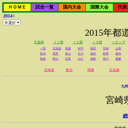
ＨＯＭＥ
試合一覧
国内大会
国際大会
代表
2014<
2015年
天皇杯
Ｊ１部
Ｊ２部
Ｊ３部
Ｊカップ
一覧
北海道
青森
岩手
秋田
宮城
山形
新潟
長野
富山
石川
福井
静岡
愛知
島根
岡山
広島
山口
徳島
香川
愛媛
北海道
東北
関東
北信越
九州
宮崎
総
☆☆☆