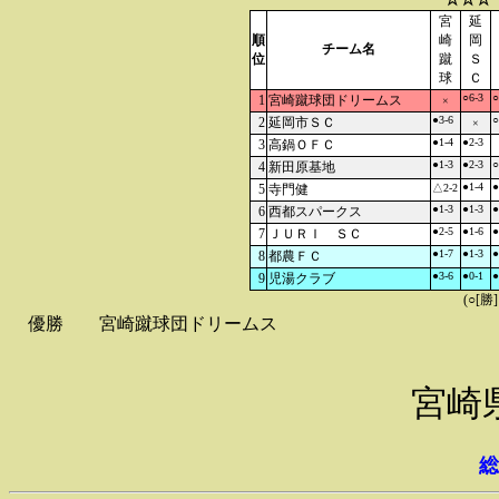
宮
延
順
崎
岡
チーム名
位
蹴
Ｓ
球
Ｃ
○6-3
○
1
宮崎蹴球団ドリームス
×
●3-6
○
2
延岡市ＳＣ
×
●1-4
●2-3
3
高鍋ＯＦＣ
●1-3
●2-3
○
4
新田原基地
●1-4
●
5
寺門健
△2-2
●1-3
●1-3
●
6
西都スパークス
●2-5
●1-6
●
7
ＪＵＲＩ ＳＣ
●1-7
●1-3
●
8
都農ＦＣ
●3-6
●0-1
●
9
児湯クラブ
(○[勝
優勝
宮崎蹴球団ドリームス
宮崎
総