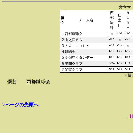
☆☆☆
西
Ｒ
山
順
都
Ｏ
チーム名
之
位
蹴
Ｂ
口
球
Ｙ
○2-0
○3-2
1
西都蹴球会
×
●0-2
○5-1
2
山之口ＦＣ
×
●2-3
●1-5
3
ＦＣ ｒｏｂｙ
×
○2-1
●3-6
●2-5
4
旭陽会
●0-1
○2-1
●0-3
5
高鍋ワイタンデー
●2-5
●1-3
6
串間クラブ
△2-2
●0-2
●2-9
●3-4
7
楽蹴クラブ
(○[勝
優勝
西都蹴球会
>ページの先頭へ
--