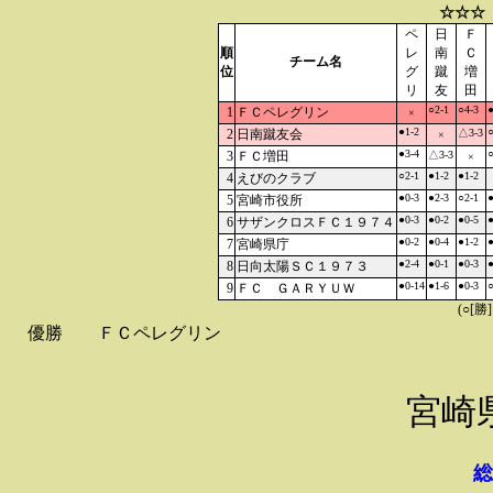
☆☆☆
ペ
日
Ｆ
順
レ
南
Ｃ
チーム名
位
グ
蹴
増
リ
友
田
○2-1
○4-3
●
1
ＦＣペレグリン
×
●1-2
○
2
日南蹴友会
△3-3
×
●3-4
○
3
ＦＣ増田
△3-3
×
○2-1
●1-2
●1-2
4
えびのクラブ
●0-3
●2-3
○2-1
●
5
宮崎市役所
●0-3
●0-2
●0-5
●
6
サザンクロスＦＣ１９７４
●0-2
●0-4
●1-2
●
7
宮崎県庁
●2-4
●0-1
●0-3
●
8
日向太陽ＳＣ１９７３
●0-14
●1-6
●0-3
○
9
ＦＣ ＧＡＲＹＵＷ
(○[勝
優勝
ＦＣペレグリン
宮崎
総