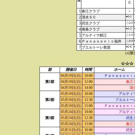
位
Ｃ
1
春江クラブ
×
●0-1
2
清水ＳＣ
3
武生クラブ
△2-2
●1-2
4
南条クラブ
5
アルティマ鯖江
△1-1
6
Ｐａｎａｓｏｎｉｃ福井
△0-0
●2-6
7
プエルトーレ敦賀
(○[勝
☆☆☆
節
開催日
時間
ホーム
04月19日(日)
10:00
Ｐａｎａｓｏｎｉ
第1節
04月19日(日)
12:00
春江
04月19日(日)
14:00
清
05月10日(日)
10:00
アルティ
第2節
05月10日(日)
12:30
プエルトー
05月10日(日)
15:00
Ｐａｎａｓｏｎｉ
05月24日(日)
10:00
アルティ
第3節
05月24日(日)
12:30
武生
05月24日(日)
15:00
春江
05月31日(日)
10:00
武生