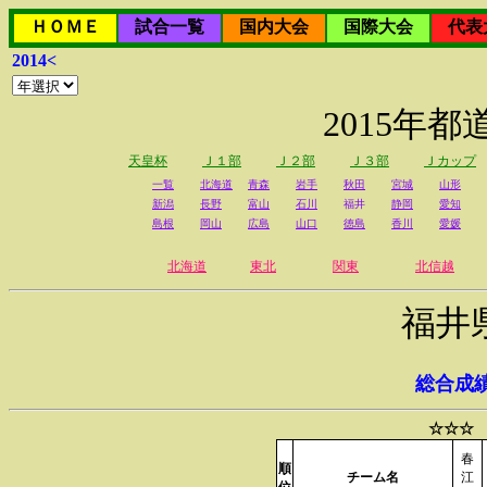
ＨＯＭＥ
試合一覧
国内大会
国際大会
代表
2014<
2015年
天皇杯
Ｊ１部
Ｊ２部
Ｊ３部
Ｊカップ
一覧
北海道
青森
岩手
秋田
宮城
山形
新潟
長野
富山
石川
福井
静岡
愛知
島根
岡山
広島
山口
徳島
香川
愛媛
北海道
東北
関東
北信越
福井
総合成
☆☆☆ 
春
順
チーム名
江