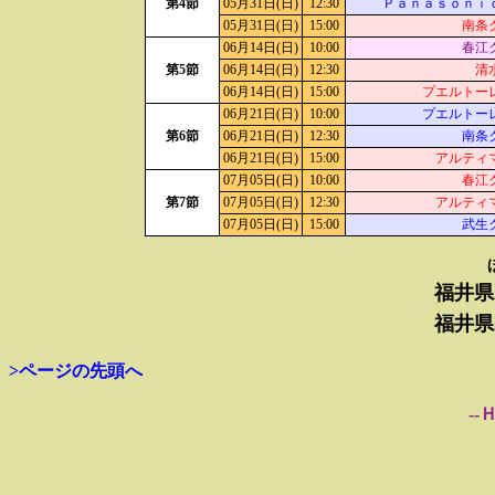
第4節
05月31日(日)
12:30
Ｐａｎａｓｏｎｉ
05月31日(日)
15:00
南条
06月14日(日)
10:00
春江
第5節
06月14日(日)
12:30
清
06月14日(日)
15:00
プエルトー
06月21日(日)
10:00
プエルトー
第6節
06月21日(日)
12:30
南条
06月21日(日)
15:00
アルティ
07月05日(日)
10:00
春江
第7節
07月05日(日)
12:30
アルティ
07月05日(日)
15:00
武生
福井県
福井県
>ページの先頭へ
--