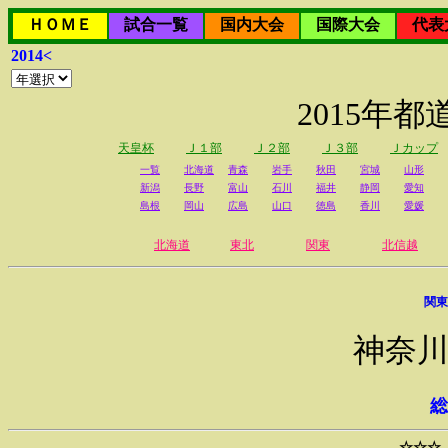
ＨＯＭＥ
試合一覧
国内大会
国際大会
代表
2014<
2015年
天皇杯
Ｊ１部
Ｊ２部
Ｊ３部
Ｊカップ
一覧
北海道
青森
岩手
秋田
宮城
山形
新潟
長野
富山
石川
福井
静岡
愛知
島根
岡山
広島
山口
徳島
香川
愛媛
北海道
東北
関東
北信越
関東
神奈川
総
☆☆☆