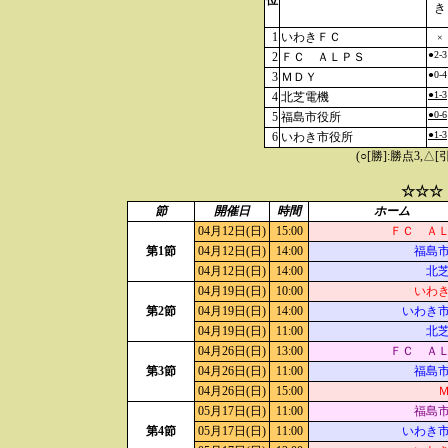
位
き
1
いわきＦＣ
×
●2-3
2
ＦＣ ＡＬＰＳ
●0-4
3
ＭＤＹ
●1-3
4
北芝電機
●0-6
5
福島市役所
●1-3
6
いわき市役所
(○[勝]:勝点3,
☆☆☆
節
開催日
時間
ホーム
04月12日(日)
15:00
ＦＣ Ａ
第1節
04月12日(日)
14:00
福島
04月12日(日)
14:00
北
04月19日(日)
10:00
いわ
第2節
04月19日(日)
14:00
いわき
04月19日(日)
11:00
北
04月26日(日)
13:00
ＦＣ Ａ
第3節
04月26日(日)
11:00
福島
04月26日(日)
15:00
05月17日(日)
11:00
福島
第4節
05月17日(日)
11:00
いわき