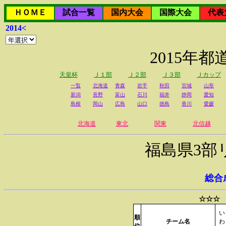
ＨＯＭＥ
試合一覧
国内大会
国際大会
代表
2014<
2015年
天皇杯
Ｊ１部
Ｊ２部
Ｊ３部
Ｊカップ
一覧
北海道
青森
岩手
秋田
宮城
山形
新潟
長野
富山
石川
福井
静岡
愛知
島根
岡山
広島
山口
徳島
香川
愛媛
北海道
東北
関東
北信越
福島県3部
総合
☆☆☆ 
い
順
チーム名
わ