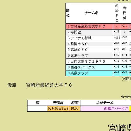
産
寺
順
経
チーム名
門
位
Ｆ
健
Ｃ
○2-1
1
宮崎産業経営大学ＦＣ
△
×
●1-2
●
2
寺門健
×
○3-2
3
ディナモ都城
△5-5
●0-3
●0-2
4
延岡市ＳＣ
△
●2-7
●0-1
5
高鍋ＯＦＣ
△
●1-5
●1-4
●
6
児湯クラブ
●1-5
○1-0
○
7
日向太陽ＳＣ１９７３
●1-6
●1-4
○
8
西都スパークス
●0-8
●0-2
●
9
楽蹴クラブ
(○[勝
優勝
宮崎産業経営大学ＦＣ
☆☆
節
開催日
時間
上位チーム
02月03日(日)
10:00
西都スパークス
宮崎