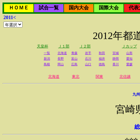
ＨＯＭＥ
試合一覧
国内大会
国際大会
代表
2011<
2012年
天皇杯
Ｊ１部
Ｊ２部
Ｊカップ
一覧
北海道
青森
岩手
秋田
宮城
山形
新潟
長野
富山
石川
福井
静岡
愛知
島根
岡山
広島
山口
徳島
香川
愛媛
北海道
東北
関東
北信越
九州
宮崎
総
☆☆☆