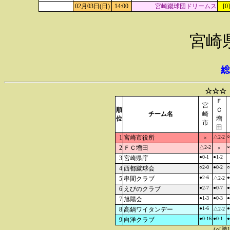
02月03日(日)
14:00
宮崎蹴球団ドリームス
[0
宮崎
総
☆☆☆
Ｆ
宮
順
Ｃ
チーム名
崎
位
増
市
田
○
1
宮崎市役所
△2-2
×
○
2
ＦＣ増田
△2-2
×
●0-1
●1-2
3
宮崎県庁
○2-0
●0-2
○
4
西都蹴球会
●2-6
●
5
串間クラブ
△2-2
●2-7
●0-7
●
6
えびのクラブ
●1-3
●0-3
●
7
旭陽会
●1-6
●
8
高鍋ワイタンデー
△2-2
●0-16
●0-1
●
9
向洋クラブ
(○[勝