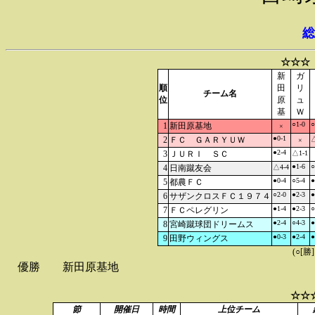
総
☆☆☆
新
ガ
順
田
リ
チーム名
位
原
ュ
基
Ｗ
○1-0
○
1
新田原基地
×
●0-1
2
ＦＣ ＧＡＲＹＵＷ
△
×
●2-4
3
ＪＵＲＩ ＳＣ
△1-1
●1-6
○
4
日南蹴友会
△4-4
●0-4
○5-4
●
5
都農ＦＣ
○2-0
●2-3
●
6
サザンクロスＦＣ１９７４
●1-4
●2-3
○
7
ＦＣペレグリン
●2-4
○4-3
●
8
宮崎蹴球団ドリームス
●0-3
●2-4
●
9
田野ウィングス
(○[勝
優勝
新田原基地
☆☆
節
開催日
時間
上位チーム