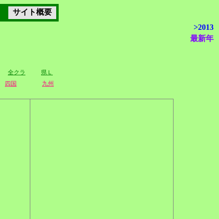
サイト概要
>2013
最新年
全クラ
県Ｌ
四国
九州