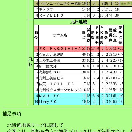
6
パナソニックエナジー徳島
16
14
5
1
8
26
41
-15
旧三洋
7
南クラブ
14
14
4
2
8
17
35
-18
8
Ｒ－ＶＥＬＨＯ
1
14
0
1
13
14
44
-30
九州地域
Ｐ
Ｐ
得
試
総
総
順
勝
勝
Ｋ
Ｋ
負
失
チーム名
合
得
失
位
点
数
勝
負
数
点
数
点
点
数
数
差
1
ＦＣ ＫＡＧＯＳＨＩＭＡ
51
18
17
0
0
1
76
11
+65
2
ヴォルカ鹿児島
46
18
14
2
0
2
63
16
+47
九
3
三菱重工長崎
37
18
11
1
2
4
42
25
+17
州
4
新日鐵大分
34
18
11
0
1
6
53
31
+22
5
海邦銀行ＳＣ
30
18
9
1
1
7
34
39
-5
6
九州三菱自動車
18
18
3
4
1
10
27
60
-33
7
佐賀ＬＩＸＩＬ ＦＣ
17
18
5
1
0
12
33
38
-5
8
九州総合スポーツカレッジ
16
18
4
1
2
11
36
54
-18
9
ＭＳＵ ＦＣ
11
18
3
0
2
13
21
61
-40
10
Liberty ＦＣ
10
18
2
1
2
13
16
66
-50
補足事項
北海道地域リーグに関して
今季より、昇格を争う北海道ブロックリーグ決勝大会は、各