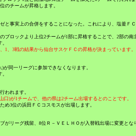
1位のチームが昇格します。
ゼと事実上の合併をすることになった。これにより、塩釜ＦＣ
ブロックより上位2チームが1部に昇格することで、2部の南北
す。
、1、3戦の結果から仙台サスケＦＣの昇格が決まっています。
iv,)が同一リーグに参加できなくなります。
す。
行われます。
口)が1チームで、他の県は2チーム出場するとのことです。
ため3位の浜田ＦＣコスモスが出場します。
ラブがリーグ残留、8位Ｒ－ＶＥＬＨＯが入替戦出場に変更とな