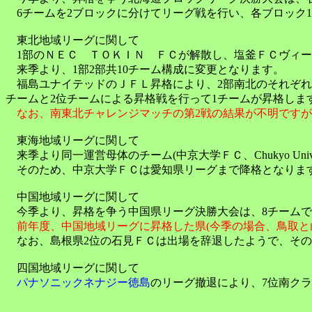
6チームを2ブロックに分けてリーグ戦を行い、各ブロック
東北地域リーグに関して
1部のＮＥＣ ＴＯＫＩＮ ＦＣが解散し、塩釜ＦＣヴィー
来季より、1部2部共10チーム構成に変更となります。
福島ユナイテッドのＪＦＬ昇格により、2部南北のそれぞれの
チームと2位チームによる昇格戦を行って1チームが昇格しま
なお、南東北チャレンジマッチの第2戦の結果が不明ですが
東海地域リーグに関して
来季より同一運営母体のチーム(中京大学ＦＣ、Chukyo Un
そのため、中京大学ＦＣは愛知県リーグまで降格となりま
中国地域リーグに関して
今季より、昇格を争う中国県リーグ決勝大会は、8チームで
前年度、中国地域リーグに昇格した県(今季の場合、鳥取と山
なお、島根県2位の石見ＦＣは出場を辞退したようで、その
四国地域リーグに関して
パナソニックネナジー徳島
のリーグ撤退により、7位南ク