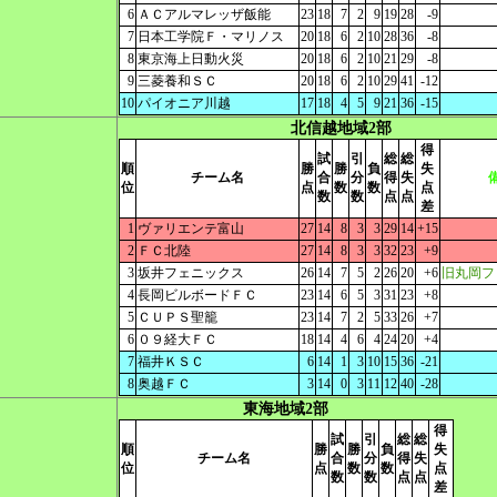
6
ＡＣアルマレッザ飯能
23
18
7
2
9
19
28
-9
7
日本工学院Ｆ・マリノス
20
18
6
2
10
28
36
-8
8
東京海上日動火災
20
18
6
2
10
21
29
-8
9
三菱養和ＳＣ
20
18
6
2
10
29
41
-12
10
パイオニア川越
17
18
4
5
9
21
36
-15
北信越地域2部
得
試
引
総
総
順
勝
勝
負
失
チーム名
合
分
得
失
位
点
数
数
点
数
数
点
点
差
1
ヴァリエンテ富山
27
14
8
3
3
29
14
+15
2
ＦＣ北陸
27
14
8
3
3
32
23
+9
3
坂井フェニックス
26
14
7
5
2
26
20
+6
旧丸岡フ
4
長岡ビルボードＦＣ
23
14
6
5
3
31
23
+8
5
ＣＵＰＳ聖籠
23
14
7
2
5
33
26
+7
6
０９経大ＦＣ
18
14
4
6
4
24
20
+4
7
福井ＫＳＣ
6
14
1
3
10
15
36
-21
8
奥越ＦＣ
3
14
0
3
11
12
40
-28
東海地域2部
得
試
引
総
総
順
勝
勝
負
失
チーム名
合
分
得
失
位
点
数
数
点
数
数
点
点
差