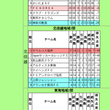
6
さいたまＳＣ
26
18
7
5
6
35
38
-3
7
ＦＣ ＫＯＲＥＡ
20
18
6
2
10
28
34
-6
8
クラブ・ドラゴンズ
20
18
6
2
10
29
36
-7
9
東邦チタニウム
18
18
5
3
10
26
38
-12
10
神奈川教員
5
18
1
2
15
15
44
-29
北信越地域1部
得
試
引
総
総
順
勝
勝
負
失
チーム名
合
分
得
失
位
点
数
数
点
数
数
点
点
差
1
サウルコス福井
37
14
12
1
1
56
7
+49
北
2
JapanサッカーカレッジＦＣ
35
14
11
2
1
57
9
+48
信
3
富山新庄クラブ
23
14
7
2
5
29
20
+9
越
4
アルティスタ東御
19
14
6
1
7
25
17
+8
5
テイヘンズＦＣ
19
14
6
1
7
26
36
-10
6
ＦＣアンテロープ塩尻
14
14
4
2
8
22
45
-23
7
上田ジェンシャン
12
14
4
0
10
25
41
-16
8
グランセナ新潟ＦＣ
4
14
1
1
12
7
72
-65
東海地域1部
得
試
引
総
総
順
勝
勝
負
失
チーム名
合
分
得
失
位
点
数
数
点
数
数
点
点
差