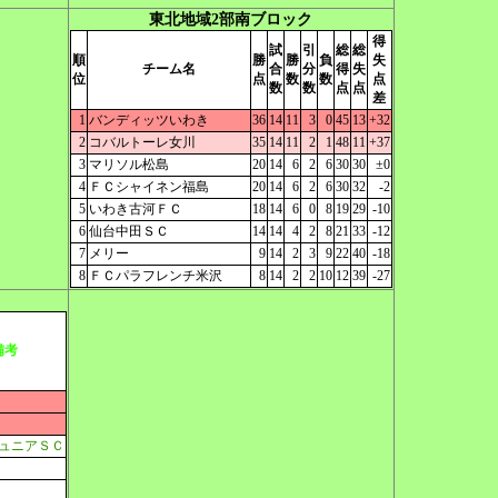
東北地域2部南ブロック
得
試
引
総
総
順
勝
勝
負
失
チーム名
合
分
得
失
位
点
数
数
点
数
数
点
点
差
1
バンディッツいわき
36
14
11
3
0
45
13
+32
2
コバルトーレ女川
35
14
11
2
1
48
11
+37
3
マリソル松島
20
14
6
2
6
30
30
±0
4
ＦＣシャイネン福島
20
14
6
2
6
30
32
-2
5
いわき古河ＦＣ
18
14
6
0
8
19
29
-10
6
仙台中田ＳＣ
14
14
4
2
8
21
33
-12
7
メリー
9
14
2
3
9
22
40
-18
8
ＦＣパラフレンチ米沢
8
14
2
2
10
12
39
-27
備考
ュニアＳＣ