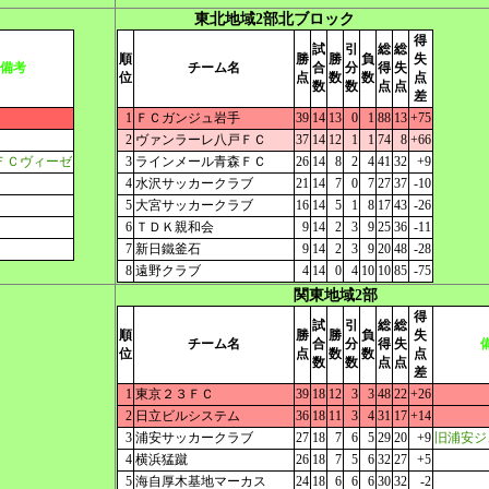
東北地域2部北ブロック
得
試
引
総
総
順
勝
勝
負
失
備考
チーム名
合
分
得
失
位
点
数
数
点
数
数
点
点
差
1
ＦＣガンジュ岩手
39
14
13
0
1
88
13
+75
2
ヴァンラーレ八戸ＦＣ
37
14
12
1
1
74
8
+66
ＦＣヴィーゼ
3
ラインメール青森ＦＣ
26
14
8
2
4
41
32
+9
4
水沢サッカークラブ
21
14
7
0
7
27
37
-10
5
大宮サッカークラブ
16
14
5
1
8
17
43
-26
6
ＴＤＫ親和会
9
14
2
3
9
25
36
-11
7
新日鐵釜石
9
14
2
3
9
20
48
-28
8
遠野クラブ
4
14
0
4
10
10
85
-75
関東地域2部
得
試
引
総
総
順
勝
勝
負
失
チーム名
合
分
得
失
位
点
数
数
点
数
数
点
点
差
1
東京２３ＦＣ
39
18
12
3
3
48
22
+26
2
日立ビルシステム
36
18
11
3
4
31
17
+14
3
浦安サッカークラブ
27
18
7
6
5
29
20
+9
旧浦安ジ
4
横浜猛蹴
26
18
7
5
6
32
27
+5
5
海自厚木基地マーカス
24
18
6
6
6
30
32
-2