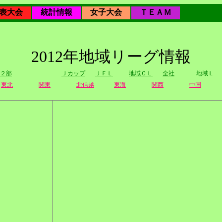
表大会
統計情報
女子大会
ＴＥＡＭ
2012年地域リーグ情報
２部
Ｊカップ
ＪＦＬ
地域ＣＬ
全社
地域Ｌ
東北
関東
北信越
東海
関西
中国