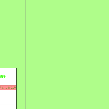
備考
ＦＣしまなみ