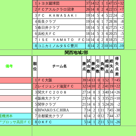
1
トヨタ蹴球団
37
14
12
1
1
47
15
+32
2
ＦＣアスルクラロ沼津
26
14
8
2
4
22
15
+7
3
ＦＣ ＫＡＷＡＳＡＫＩ
19
14
5
4
5
22
24
-2
4
長良クラブ
19
14
6
1
7
28
36
-8
5
春日井クラブ
18
14
5
3
6
27
25
+2
6
浜松大ＦＣ
18
14
5
3
6
20
25
-5
7
ＩＳＥ ＹＡＭＡＴＯ ＦＣ
14
14
4
2
8
18
25
-7
8
コニカミノルタＳＣ豊川
8
14
2
2
10
16
35
-19
関西地域2部
得
試
引
総
総
順
勝
勝
負
失
備考
チーム名
合
分
得
失
位
点
数
数
点
数
数
点
点
差
1
ＦＣ大阪
39
14
13
0
1
52
7
+45
2
レイジェンド滋賀ＦＣ
32
14
10
2
2
41
19
+22
3
関大ＦＣ２００８
27
14
8
3
3
40
14
+26
4
阪南大クラブ
23
14
6
5
3
35
25
+10
5
関学クラブ
21
14
6
3
5
24
26
-2
6
BIWAKO.S.C.HIRA
7
14
2
1
11
7
45
-38
電機洲本
7
京都紫光クラブ
6
14
2
0
12
7
44
-37
アブロッサ高田ＦＣ
8
ＯＫＦＣ
5
14
1
2
11
5
31
-26