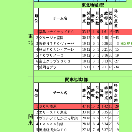
東北地域1部
得
試
引
総
総
順
勝
勝
負
失
チーム名
合
分
得
失
位
点
数
数
点
数
数
点
点
差
1
福島ユナイテッドＦＣ
33
12
11
0
1
61
6
+55
東
2
グルージャ盛岡
30
12
10
0
2
48
5
+43
北
3
塩釜ＮＴＦＣヴィーゼ
19
12
6
1
5
26
29
-3
旧塩釜
4
秋田ＦＣカンビアーレ
16
12
5
1
6
21
36
-15
5
ＦＣプリメーロ
10
12
3
1
8
16
35
-19
6
富士クラブ２００３
10
12
3
1
8
13
40
-27
7
盛岡ゼブラ
5
12
1
2
9
11
45
-34
関東地域1部
得
試
引
総
総
順
勝
勝
負
失
チーム名
合
分
得
失
位
点
数
数
点
数
数
点
点
差
1
ＳＣ相模原
47
18
15
2
1
42
13
+29
2
エリースＦＣ東京
33
18
10
3
5
35
28
+7
関
3
ヴェルフェたかはら那須
29
18
8
5
5
27
20
+7
東
4
ｔｏｎａｎ前橋
28
18
8
4
6
34
29
+5
5
流通経済大学ＦＣ
27
18
7
6
5
37
28
+9