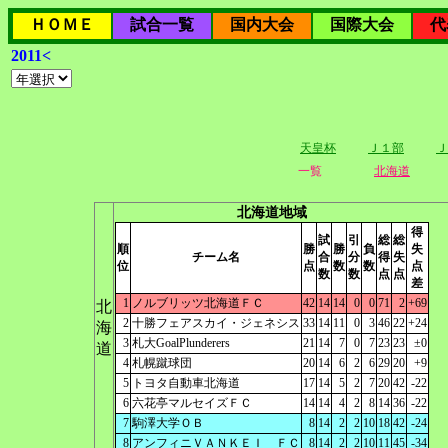
ＨＯＭＥ
試合一覧
国内大会
国際大会
代
2011<
天皇杯
Ｊ１部
Ｊ
一覧
北海道
北海道地域
得
試
引
総
総
順
勝
勝
負
失
チーム名
合
分
得
失
位
点
数
数
点
数
数
点
点
差
1
ノルブリッツ北海道ＦＣ
42
14
14
0
0
71
2
+69
北
2
十勝フェアスカイ・ジェネシス
33
14
11
0
3
46
22
+24
海
3
札大GoalPlunderers
21
14
7
0
7
23
23
±0
道
4
札幌蹴球団
20
14
6
2
6
29
20
+9
5
トヨタ自動車北海道
17
14
5
2
7
20
42
-22
6
六花亭マルセイズＦＣ
14
14
4
2
8
14
36
-22
7
駒澤大学ＯＢ
8
14
2
2
10
18
42
-24
8
アンフィニＶＡＮＫＥＩ ＦＣ
8
14
2
2
10
11
45
-34