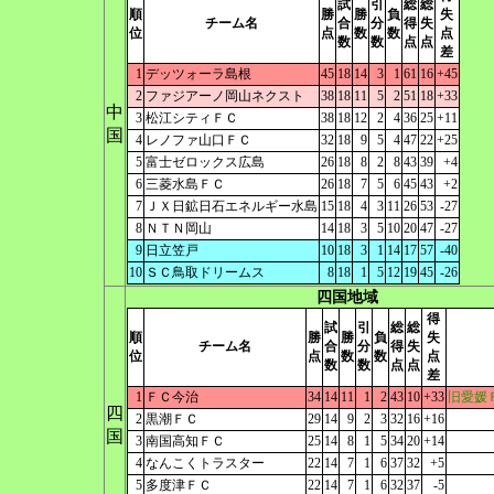
試
引
総
総
順
勝
勝
負
失
チーム名
合
分
得
失
位
点
数
数
点
数
数
点
点
差
1
デッツォーラ島根
45
18
14
3
1
61
16
+45
2
ファジアーノ岡山ネクスト
38
18
11
5
2
51
18
+33
中
3
松江シティＦＣ
38
18
12
2
4
36
25
+11
国
4
レノファ山口ＦＣ
32
18
9
5
4
47
22
+25
5
富士ゼロックス広島
26
18
8
2
8
43
39
+4
6
三菱水島ＦＣ
26
18
7
5
6
45
43
+2
7
ＪＸ日鉱日石エネルギー水島
15
18
4
3
11
26
53
-27
8
ＮＴＮ岡山
14
18
3
5
10
20
47
-27
9
日立笠戸
10
18
3
1
14
17
57
-40
10
ＳＣ鳥取ドリームス
8
18
1
5
12
19
45
-26
四国地域
得
試
引
総
総
順
勝
勝
負
失
チーム名
合
分
得
失
位
点
数
数
点
数
数
点
点
差
1
ＦＣ今治
34
14
11
1
2
43
10
+33
旧愛媛
四
2
黒潮ＦＣ
29
14
9
2
3
32
16
+16
国
3
南国高知ＦＣ
25
14
8
1
5
34
20
+14
4
なんこくトラスター
22
14
7
1
6
37
32
+5
5
多度津ＦＣ
22
14
7
1
6
32
37
-5