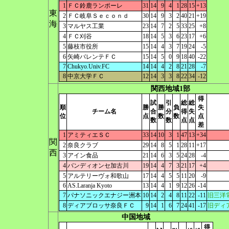
1
ＦＣ鈴鹿ランポーレ
31
14
9
4
1
28
15
+13
東
2
ＦＣ岐阜Ｓｅｃｏｎｄ
30
14
9
3
2
40
21
+19
海
3
マルヤス工業
23
14
7
2
5
33
25
+8
4
ＦＣ刈谷
18
14
5
3
6
23
17
+6
5
藤枝市役所
15
14
4
3
7
19
24
-5
6
矢崎バレンテＦＣ
15
14
5
0
9
18
40
-22
7
Chukyo.Univ.FC
14
14
4
2
8
21
28
-7
8
中京大学ＦＣ
12
14
3
3
8
22
34
-12
関西地域1部
得
試
引
総
総
順
勝
勝
負
失
チーム名
合
分
得
失
位
点
数
数
点
数
数
点
点
差
1
アミティエＳＣ
33
14
10
3
1
47
13
+34
関
2
奈良クラブ
29
14
8
5
1
28
11
+17
西
3
アイン食品
21
14
6
3
5
24
28
-4
4
バンディオンセ加古川
19
14
4
7
3
21
17
+4
5
アルテリーヴォ和歌山
17
14
4
5
5
11
20
-9
6
AS.Laranja Kyoto
13
14
4
1
9
12
26
-14
7
パナソニックエナジー洲本
10
14
2
4
8
11
22
-11
旧三洋
8
ディアブロッサ奈良ＦＣ
9
14
1
6
7
24
41
-17
旧ディ
中国地域
得