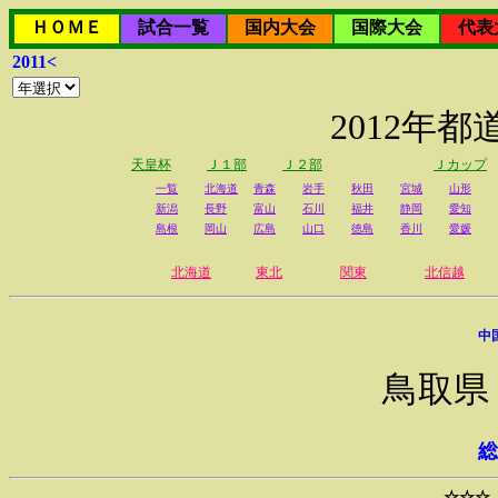
ＨＯＭＥ
試合一覧
国内大会
国際大会
代表
2011<
2012年
天皇杯
Ｊ１部
Ｊ２部
Ｊカップ
一覧
北海道
青森
岩手
秋田
宮城
山形
新潟
長野
富山
石川
福井
静岡
愛知
島根
岡山
広島
山口
徳島
香川
愛媛
北海道
東北
関東
北信越
中
鳥取県
総
☆☆☆