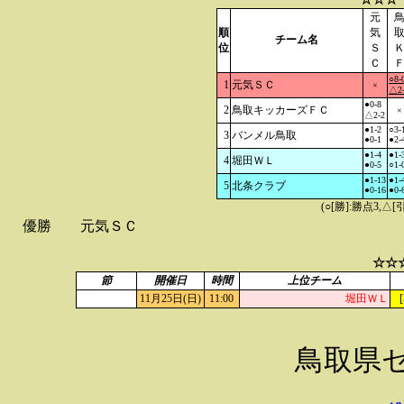
元
順
気
チーム名
位
Ｓ
Ｃ
○8-
1
元気ＳＣ
×
△2
●0-8
2
鳥取キッカーズＦＣ
×
△2-2
●1-2
○3-
3
バンメル鳥取
●0-1
●2-
●1-4
●1-
4
堀田ＷＬ
●0-5
○1-
●1-13
●1-
5
北条クラブ
●0-16
●0-
(○[勝]:勝点3,
優勝
元気ＳＣ
☆☆
節
開催日
時間
上位チーム
11月25日(日)
11:00
堀田ＷＬ
[
鳥取県