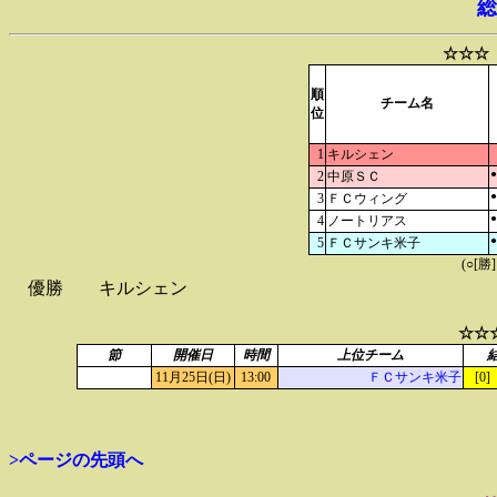
総
☆☆☆
順
チーム名
位
1
キルシェン
●
2
中原ＳＣ
●
3
ＦＣウィング
●
4
ノートリアス
●
5
ＦＣサンキ米子
(○[勝
優勝
キルシェン
☆☆
節
開催日
時間
上位チーム
11月25日(日)
13:00
ＦＣサンキ米子
[0] 
>ページの先頭へ