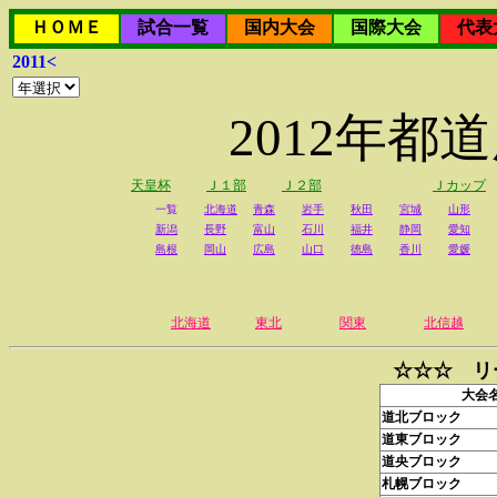
ＨＯＭＥ
試合一覧
国内大会
国際大会
代表
2011<
2012年
天皇杯
Ｊ１部
Ｊ２部
Ｊカップ
一覧
北海道
青森
岩手
秋田
宮城
山形
新潟
長野
富山
石川
福井
静岡
愛知
島根
岡山
広島
山口
徳島
香川
愛媛
北海道
東北
関東
北信越
☆☆☆ リ
大会
道北ブロック
道東ブロック
道央ブロック
札幌ブロック