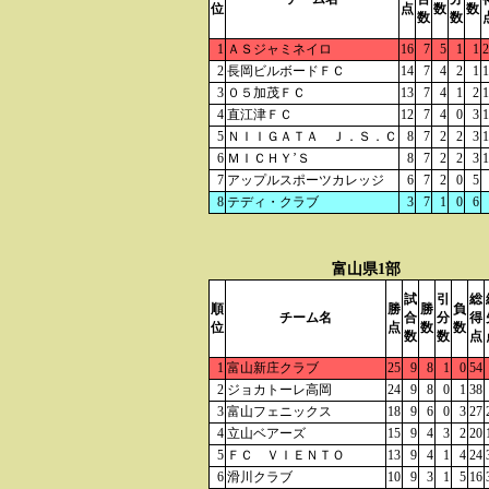
位
点
数
数
数
数
1
ＡＳジャミネイロ
16
7
5
1
1
2
2
長岡ビルボードＦＣ
14
7
4
2
1
1
3
０５加茂ＦＣ
13
7
4
1
2
1
4
直江津ＦＣ
12
7
4
0
3
1
5
ＮＩＩＧＡＴＡ Ｊ．Ｓ．Ｃ
8
7
2
2
3
1
6
ＭＩＣＨＹ’Ｓ
8
7
2
2
3
1
7
アップルスポーツカレッジ
6
7
2
0
5
8
テディ・クラブ
3
7
1
0
6
富山県1部
試
引
総
順
勝
勝
負
チーム名
合
分
得
位
点
数
数
数
数
点
1
富山新庄クラブ
25
9
8
1
0
54
2
ジョカトーレ高岡
24
9
8
0
1
38
3
富山フェニックス
18
9
6
0
3
27
4
立山ベアーズ
15
9
4
3
2
20
5
ＦＣ ＶＩＥＮＴＯ
13
9
4
1
4
24
6
滑川クラブ
10
9
3
1
5
16