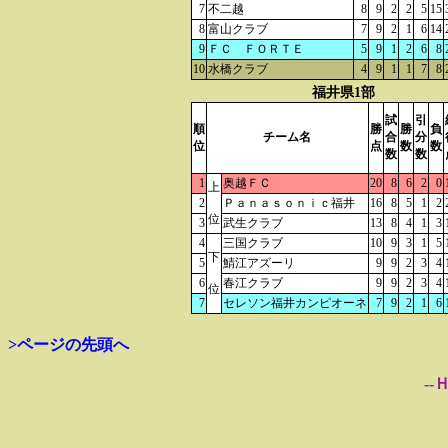
7
不二越
8
9
2
2
5
15
8
富山クラブ
7
9
2
1
6
14
9
ＦＣ ＦＯＲＴＥ
5
9
1
2
6
8
10
水橋クラブ
4
9
1
1
7
8
福井県1部
試
引
順
勝
勝
負
チーム名
合
分
位
点
数
数
数
数
1
奥越ＦＣ
20
8
6
2
0
上
2
Ｐａｎａｓｏｎｉｃ福井
16
8
5
1
2
位
3
武生クラブ
13
8
4
1
3
4
三国クラブ
10
9
3
1
5
下
5
鯖江アズーリ
9
9
2
3
4
6
春江クラブ
9
9
2
3
4
位
7
セレソン福井カンピオーネ
7
9
2
1
6
>ページの先頭へ
--