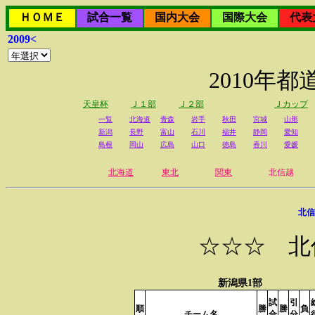
ＨＯＭＥ
試合一覧
国内大会
国際大会
代表
2009<
2010年
天皇杯
Ｊ１部
Ｊ２部
Ｊカップ
一覧
北海道
青森
岩手
秋田
宮城
山形
新潟
長野
富山
石川
福井
静岡
愛知
島根
岡山
広島
山口
徳島
香川
愛媛
北海道
東北
関東
北信越
北信
☆☆☆ 北
新潟県1部
試
引
順
勝
勝
負
チーム名
合
分