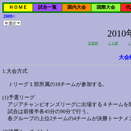
ＨＯＭＥ
試合一覧
国内大会
国際大会
代
2009<
20
天皇杯
Ｊ１部
Ｊ
大会
1.大会方式
Ｊリーグ１部所属の18チームが参加する。
(1)予選リーグ
アジアチャンピオンズリーグに出場する４チームを除く
試合は前後半各45分の90分で行う。
各グループの上位2チームの4チームが決勝トーナメ