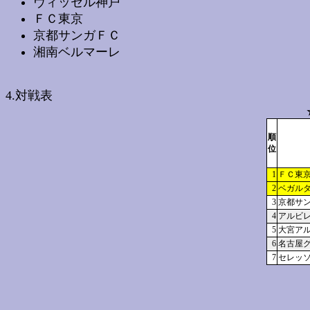
ヴィッセル神戸
ＦＣ東京
京都サンガＦＣ
湘南ベルマーレ
4.対戦表
順
位
1
ＦＣ東
2
ベガル
3
京都サ
4
アルビ
5
大宮ア
6
名古屋
7
セレッ