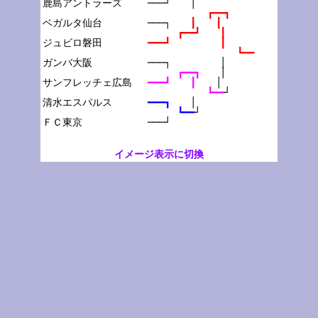
鹿島アントラーズ

───┘　　│
┏━━┓
ベガルタ仙台

───┐　　
┃　　┃
┏━━┛　　┃
ジュビロ磐田

━━━┛　　　　　┃
┗━━
ガンバ大阪

───┐　　　　　│
┏━━┓　　
│
サンフレッチェ広島

━━━┛　　┃　　
│
┗━━
┘
清水エスパルス

━━━┓　　
│
┗━━
┘
───┘
イメージ表示に切換