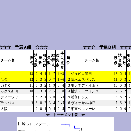
☆☆☆ 予選Ａ組 ☆☆☆
☆☆☆ 予選Ｂ組 ☆☆
得
試
引
総
総
試
引
勝
勝
負
失
順
勝
勝
チーム名
合
分
得
失
チーム名
合
分
点
数
数
点
位
点
数
数
数
点
点
数
数
差
京
13
6
4
1
1
7
4
+3
1
ジュビロ磐田
13
6
4
1
タ仙台
12
6
3
3
0
7
1
+6
2
清水エスパルス
11
6
3
2
ンガＦＣ
11
6
3
2
1
9
5
+4
3
モンテディオ山形
10
6
3
1
レックス新潟
10
6
3
1
2
5
5
±0
4
横浜Ｆ・マリノス
9
6
2
3
ルディージャ
7
6
2
1
3
6
9
-3
5
浦和レッズ
8
6
2
2
グランパス
3
6
0
3
3
4
9
-5
6
ヴィッセル神戸
7
6
2
1
ソ大阪
1
6
0
1
5
4
9
-5
7
湘南ベルマーレ
0
6
0
0
☆ トーナメント表 ☆
川崎フロンターレ

━━━┓
┗━━
┐