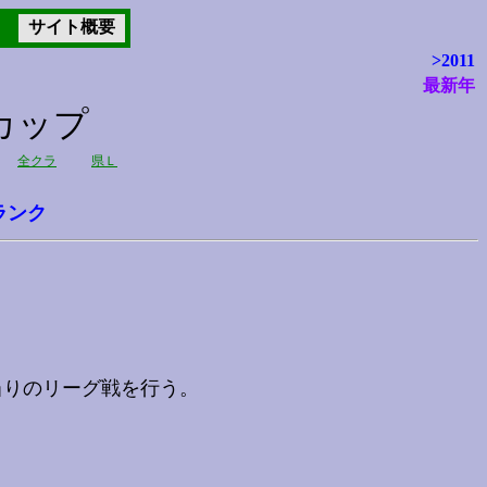
サイト概要
>2011
最新年
カップ
全クラ
県Ｌ
ランク
当りのリーグ戦を行う。