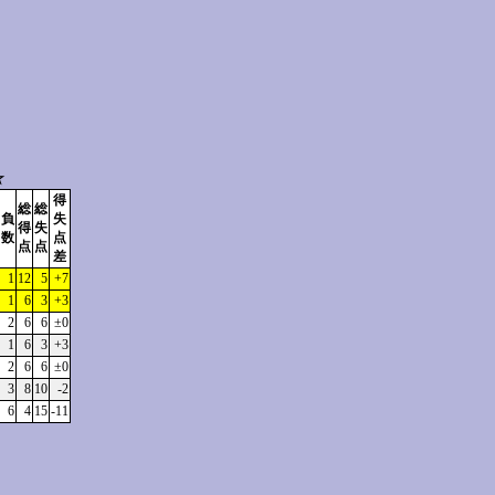
☆
得
総
総
負
失
得
失
数
点
点
点
差
1
12
5
+7
1
6
3
+3
2
6
6
±0
1
6
3
+3
2
6
6
±0
3
8
10
-2
6
4
15
-11