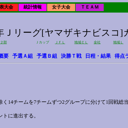
表大会
統計情報
女子大会
ＴＥＡＭ
10年Ｊリーグ[ヤマザキナビスコ]
２部
Ｊカップ
ＪＦＬ
地域ＣＬ
全社
地域Ｌ
概要
予選Ａ組
予選Ｂ組
決勝Ｔ戦
日程・結果
得点
14チームを7チームずつ2グループに分けて1回戦総
ントに進出する。