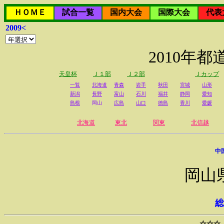
ＨＯＭＥ
試合一覧
国内大会
国際大会
代表
2009<
2010年
天皇杯
Ｊ１部
Ｊ２部
Ｊカップ
一覧
北海道
青森
岩手
秋田
宮城
山形
新潟
長野
富山
石川
福井
静岡
愛知
島根
岡山
広島
山口
徳島
香川
愛媛
北海道
東北
関東
北信越
中
岡山
総
☆☆☆