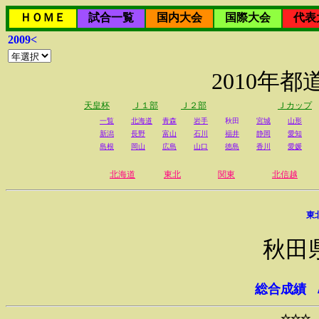
ＨＯＭＥ
試合一覧
国内大会
国際大会
代表
2009<
2010年
天皇杯
Ｊ１部
Ｊ２部
Ｊカップ
一覧
北海道
青森
岩手
秋田
宮城
山形
新潟
長野
富山
石川
福井
静岡
愛知
島根
岡山
広島
山口
徳島
香川
愛媛
北海道
東北
関東
北信越
東
秋田
総合成績
☆☆☆ 