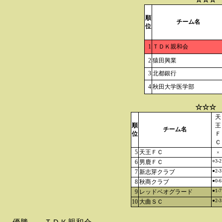
順
チーム名
位
1
ＴＤＫ親和会
2
猿田興業
3
北都銀行
4
秋田大学医学部
☆☆☆ 
天
順
王
チーム名
位
Ｆ
Ｃ
5
天王ＦＣ
×
○3-2
6
男鹿ＦＣ
●2-3
7
新志芽クラブ
●0-6
8
秋商クラブ
●1-7
9
レッドベオグラード
●2-3
10
大曲ＳＣ