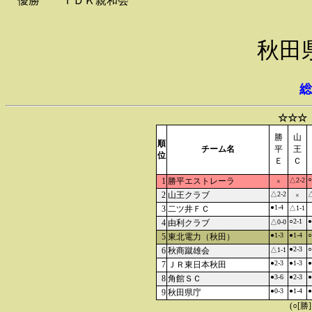
優勝
ＴＤＫ親和会
秋田
総
☆☆☆
勝
山
順
チーム名
平
王
位
Ｅ
Ｃ
○
1
勝平エストレーラ
△2-2
×
2
山王クラブ
△2-2
△
×
●1-4
3
二ツ井ＦＣ
△1-1
○2-1
●
4
由利クラブ
△0-0
●1-3
●1-4
○
5
東北電力（秋田）
●2-3
○
6
秋商蹴雄会
△1-1
●2-3
●1-3
●
7
ＪＲ東日本秋田
●3-6
●2-3
●
8
角館ＳＣ
●0-3
●1-4
●
9
秋田県庁
(○[勝