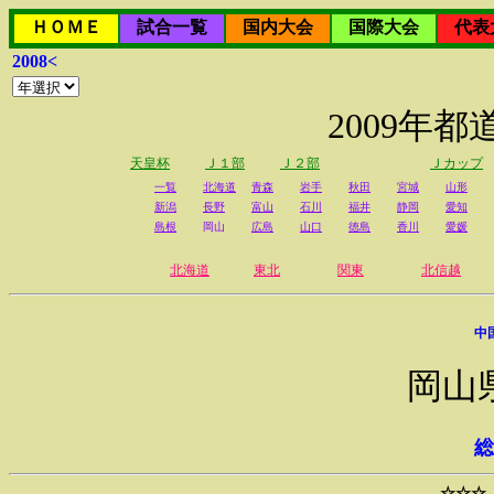
ＨＯＭＥ
試合一覧
国内大会
国際大会
代表
2008<
2009年
天皇杯
Ｊ１部
Ｊ２部
Ｊカップ
一覧
北海道
青森
岩手
秋田
宮城
山形
新潟
長野
富山
石川
福井
静岡
愛知
島根
岡山
広島
山口
徳島
香川
愛媛
北海道
東北
関東
北信越
中
岡山
総
☆☆☆