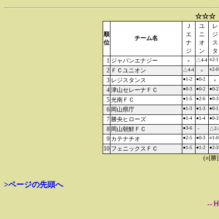
☆☆☆
Ｊ
ユ
レ
順
エ
ニ
ジ
チーム名
位
ナ
オ
ス
ジ
ン
タ
○2-1
1
ジャパンエナジー
△4-4
×
○2-0
2
ＦＣユニオン
△4-4
×
●1-2
●0-2
3
レジスタンス
×
●0-3
●0-2
●0-2
4
津山セレーナＦＣ
●1-5
●2-6
●0-3
5
光南ＦＣ
●1-3
●1-3
●0-1
6
岡山県庁
●1-4
●1-4
●0-3
7
勝央ヒローズ
●3-6
8
岡山朝鮮ＦＣ
－
△2-
●2-5
●0-3
○1-0
9
カテナチオ
●1-5
●1-2
●2-3
10
フェニックスＦＣ
(○[勝
>ページの先頭へ
--