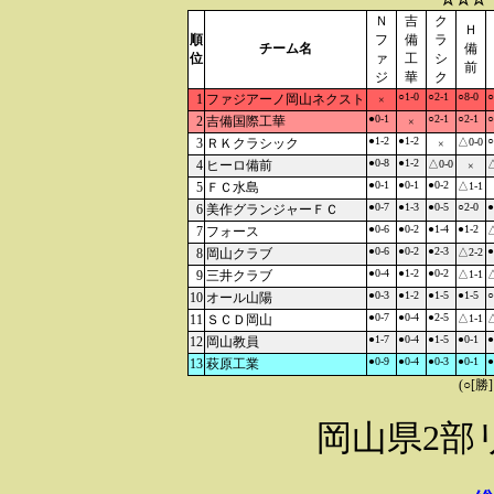
Ｎ
吉
ク
Ｈ
順
フ
備
ラ
チーム名
備
位
ァ
工
シ
前
ジ
華
ク
○1-0
○2-1
○8-0
○
1
ファジアーノ岡山ネクスト
×
●0-1
○2-1
○2-1
○
2
吉備国際工華
×
●1-2
●1-2
○
3
ＲＫクラシック
△0-0
×
●0-8
●1-2
4
ヒーロ備前
△0-0
△
×
●0-1
●0-1
●0-2
5
ＦＣ水島
△1-1
●0-7
●1-3
●0-5
○2-0
●
6
美作グランジャーＦＣ
●0-6
●0-2
●1-4
●1-2
7
フォース
△
●0-6
●0-2
●2-3
●
8
岡山クラブ
△2-2
●0-4
●1-2
●0-2
9
三井クラブ
△1-1
△
●0-3
●1-2
●1-5
●1-5
○
10
オール山陽
●0-7
●0-4
●2-5
11
ＳＣＤ岡山
△1-1
△
●1-7
●0-4
●1-5
●0-1
●
12
岡山教員
●0-9
●0-4
●0-3
●0-1
●
13
萩原工業
(○[勝
岡山県2部