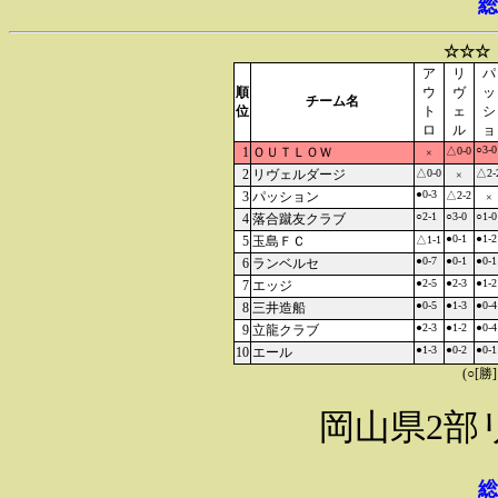
総
☆☆☆
ア
リ
パ
順
ウ
ヴ
ッ
チーム名
位
ト
ェ
シ
ロ
ル
ョ
○3-0
1
ＯＵＴＬＯＷ
△0-0
×
2
リヴェルダージ
△0-0
△2-
×
●0-3
3
パッション
△2-2
×
○2-1
○3-0
○1-0
4
落合蹴友クラブ
●0-1
●1-2
5
玉島ＦＣ
△1-1
●0-7
●0-1
●0-1
6
ランベルセ
●2-5
●2-3
●1-2
7
エッジ
●0-5
●1-3
●0-4
8
三井造船
●2-3
●1-2
●0-4
9
立龍クラブ
●1-3
●0-2
●0-1
10
エール
(○[勝
岡山県2部
総