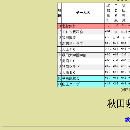
北
Ｔ
猿
順
都
Ｄ
田
チーム名
位
銀
Ｋ
興
行
親
業
○1-0
○3-1
○
1
北都銀行
×
●0-1
●
2
ＴＤＫ親和会
△1-1
×
●1-3
○
3
猿田興業
△1-1
×
●3-6
○5-3
●0-3
4
新志芽クラブ
●2-4
●0-5
○
5
天王ＦＣ
△2-2
●0-2
●0-3
○2-0
6
秋田大学医学部
△
●0-3
●1-2
●0-2
7
男鹿ＦＣ
△
●0-7
●0-7
○2-1
●
8
秋商クラブ
●0-3
●2-7
●0-1
●
9
大曲ＳＣ
●0-7
●0-3
●0-5
●
10
秋商蹴雄会
●1-8
●2-5
●0-8
●
11
山王クラブ
(○[勝
秋田
総