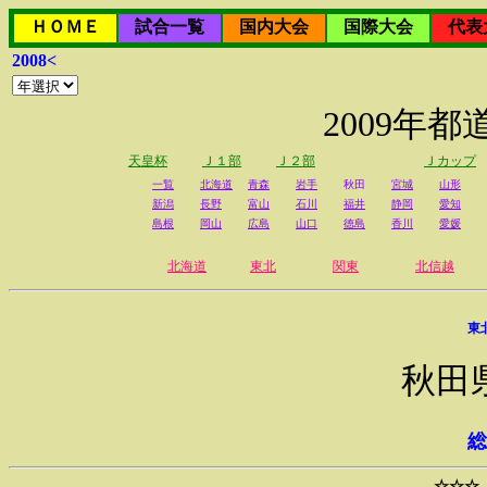
ＨＯＭＥ
試合一覧
国内大会
国際大会
代表
2008<
2009年
天皇杯
Ｊ１部
Ｊ２部
Ｊカップ
一覧
北海道
青森
岩手
秋田
宮城
山形
新潟
長野
富山
石川
福井
静岡
愛知
島根
岡山
広島
山口
徳島
香川
愛媛
北海道
東北
関東
北信越
東
秋田
総
☆☆☆