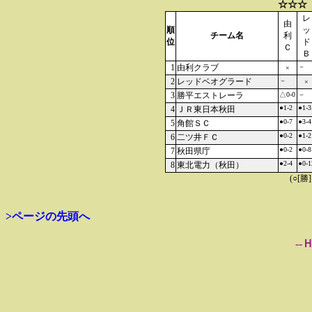
☆☆☆
レ
由
順
ッ
チーム名
利
位
ド
Ｃ
Ｂ
1
由利クラブ
－
×
2
レッドベオグラード
－
×
3
勝平エストレーラ
△0-0
－
●1-2
●1-3
4
ＪＲ東日本秋田
●0-7
●3-4
5
角館ＳＣ
●0-2
●1-2
6
二ツ井ＦＣ
●0-2
●0-8
7
秋田県庁
●2-4
●0-1
8
東北電力（秋田）
(○[勝
>ページの先頭へ
--