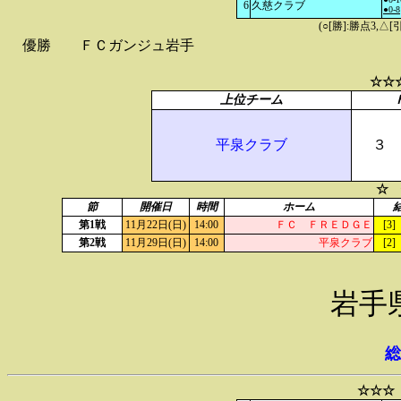
6
久慈クラブ
●0-8
(○[勝]:勝点3,
優勝
ＦＣガンジュ岩手
☆☆
上位チーム
平泉クラブ
３
☆ 
節
開催日
時間
ホーム
第1戦
11月22日(日)
14:00
ＦＣ ＦＲＥＤＧＥ
[3] 
第2戦
11月29日(日)
14:00
平泉クラブ
[2] 
岩手
総
☆☆☆