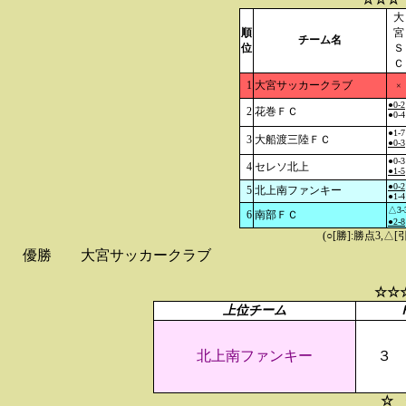
大
順
宮
チーム名
位
Ｓ
Ｃ
1
大宮サッカークラブ
×
●0-2
2
花巻ＦＣ
●0-4
●1-7
3
大船渡三陸ＦＣ
●0-3
●0-3
4
セレソ北上
●1-5
●0-2
5
北上南ファンキー
●1-4
△3-
6
南部ＦＣ
●2-8
(○[勝]:勝点3,
優勝
大宮サッカークラブ
☆☆
上位チーム
北上南ファンキー
３
☆ 