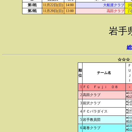
第1戦
11月22日(日)
14:00
大船渡クラブ
[0
第2戦
11月29日(日)
13:00
高田クラブ
[5
岩手
総
☆☆☆
Ｆ
順
Ｕ
チーム名
位
Ｊ
Ｉ
1
ＦＣ Ｆｕｊｉ ０８
×
●0-3
2
高田クラブ
●0-3
●1-4
3
前沢クラブ
●1-8
●1-2
4
ＦＣパラダイス
●0-1
●0-1
5
岩手教員団
●0-6
●0-9
6
葛巻クラブ
●0-1