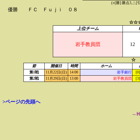
(○[勝]:勝点3,
優勝
ＦＣ Ｆｕｊｉ ０８
☆☆
上位チーム
岩手教員団
12
☆ 
節
開催日
時間
ホーム
第1戦
11月22日(日)
14:00
岩手銀行
[0
第2戦
11月29日(日)
13:00
岩手教員団
[3
>ページの先頭へ
--