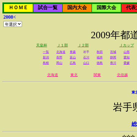
ＨＯＭＥ
試合一覧
国内大会
国際大会
代表
2008<
2009年
天皇杯
Ｊ１部
Ｊ２部
Ｊカップ
一覧
北海道
青森
岩手
秋田
宮城
山形
新潟
長野
富山
石川
福井
静岡
愛知
島根
岡山
広島
山口
徳島
香川
愛媛
北海道
東北
関東
北信越
東
岩手
総
☆☆☆