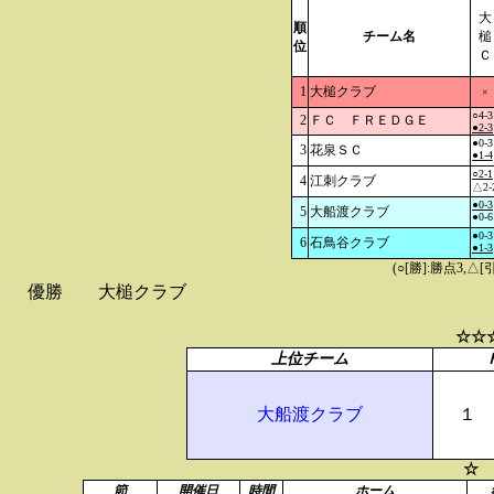
大
順
チーム名
槌
位
Ｃ
1
大槌クラブ
×
○4-3
2
ＦＣ ＦＲＥＤＧＥ
●2-3
●0-3
3
花泉ＳＣ
●1-4
○2-1
4
江刺クラブ
△2-
●0-3
5
大船渡クラブ
●0-6
●0-3
6
石鳥谷クラブ
●1-3
(○[勝]:勝点3,
優勝
大槌クラブ
☆☆
上位チーム
大船渡クラブ
１
☆ 
節
開催日
時間
ホーム