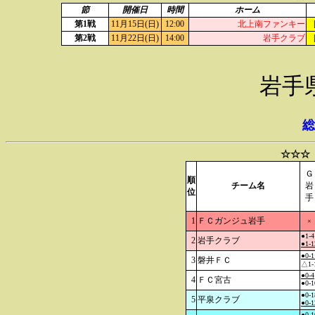
節
開催日
時間
ホーム
第1戦
11月15日(日)
12:00
北上南ファンキー
第2戦
11月22日(日)
14:00
岩手クラブ
岩手
総
☆☆☆
Ｇ
順
チーム名
岩
位
手
1
ＦＣガンジュ岩手
×
●1-4
2
岩手クラブ
●1-1
●0-1
3
磐井ＦＣ
△1-
●0-4
4
ＦＣ宮古
●0-1
●0-1
5
平泉クラブ
●0-1
●0-1