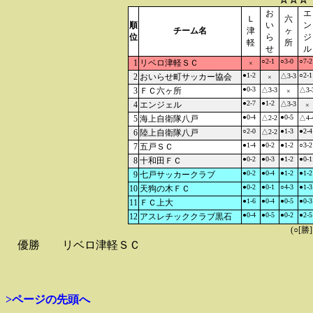
お
エ
Ｌ
六
順
い
ン
チーム名
津
ヶ
位
ら
ジ
軽
所
せ
ル
○2-1
○3-0
○7-2
1
リベロ津軽ＳＣ
×
●1-2
○2-1
2
おいらせ町サッカー協会
△3-3
×
●0-3
3
ＦＣ六ヶ所
△3-3
△3-
×
●2-7
●1-2
4
エンジェル
△3-3
×
●0-4
●0-5
5
海上自衛隊八戸
△2-2
△4-
○2-0
●1-3
●2-4
6
陸上自衛隊八戸
△2-2
●1-4
●0-2
●1-2
○3-2
7
五戸ＳＣ
●0-2
●0-3
●1-2
●0-1
8
十和田ＦＣ
●0-2
●0-4
●1-2
●1-2
9
七戸サッカークラブ
●0-2
●0-1
○4-3
●1-3
10
天狗の木ＦＣ
●1-6
●0-4
●0-5
●0-3
11
ＦＣ上大
●0-4
●0-5
●0-2
●2-5
12
アスレチッククラブ黒石
(○[勝
優勝
リベロ津軽ＳＣ
>ページの先頭へ