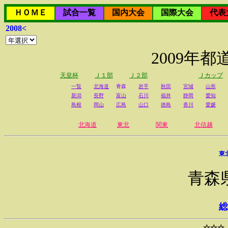
ＨＯＭＥ
試合一覧
国内大会
国際大会
代表
2008<
2009年
天皇杯
Ｊ１部
Ｊ２部
Ｊカップ
一覧
北海道
青森
岩手
秋田
宮城
山形
新潟
長野
富山
石川
福井
静岡
愛知
島根
岡山
広島
山口
徳島
香川
愛媛
北海道
東北
関東
北信越
東
青森
総
☆☆☆