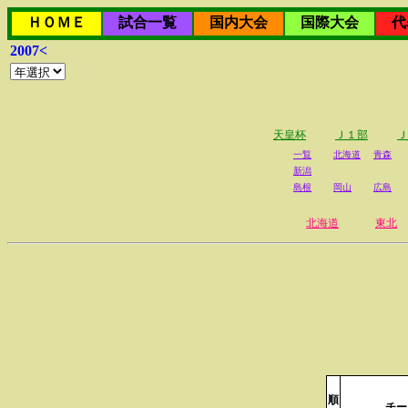
ＨＯＭＥ
試合一覧
国内大会
国際大会
代
2007<
天皇杯
Ｊ１部
Ｊ
一覧
北海道
青森
新潟
島根
岡山
広島
北海道
東北
順
チー