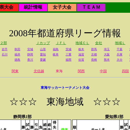
表大会
統計情報
女子大会
ＴＥＡＭ
2008年都道府県リーグ情報
２部
Ｊカップ
ＪＦＬ
地域ＣＬ
全社
地域Ｌ
岩手
秋田
宮城
山形
福島
茨城
栃木
群馬
埼玉
千葉
石川
福井
静岡
愛知
岐阜
三重
滋賀
京都
大阪
兵庫
徳島
香川
愛媛
福岡
佐賀
長崎
熊本
大分
関東
北信越
東海
関西
中国
四国
東海サッカートーナメント大会
☆☆☆ 東海地域 ☆☆☆
静岡県1部
愛知県1部
得
試
引
総
総
試
勝
勝
負
失
順
勝
ム名
合
分
得
失
備考
チーム名
合