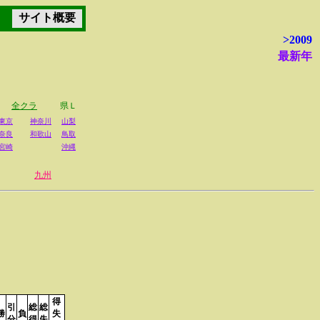
サイト概要
>2009
最新年
全クラ
県Ｌ
東京
神奈川
山梨
奈良
和歌山
鳥取
宮崎
沖縄
九州
得
引
総
総
勝
負
失
分
得
失