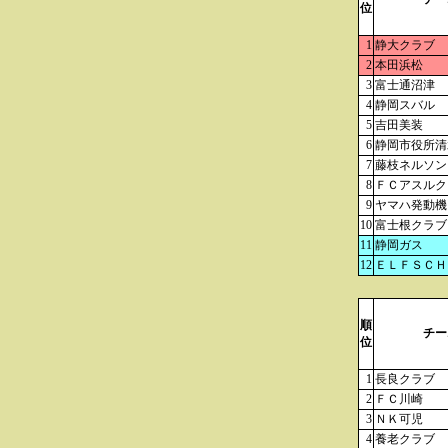
位
1
静大クラブ
2
本田浜松
3
富士通沼津
4
静岡スバル
5
吉田美装
6
静岡市役所清
7
藤枝ネルソン
8
ＦＣアスルク
9
ヤマハ発動機
10
富士根クラブ
11
静岡ガス
12
ＥＬＦＳＣＨ
順
チー
位
1
長良クラブ
2
ＦＣ川崎
3
ＮＫ可児
4
養老クラブ