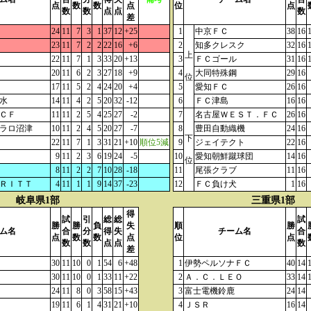
点
数
数
点
位
点
数
数
点
点
数
差
24
11
7
3
1
37
12
+25
1
中京ＦＣ
38
16
23
11
7
2
2
22
16
+6
2
知多クレスク
32
16
上
22
11
7
1
3
33
20
+13
3
ＦＣゴール
31
16
20
11
6
2
3
27
18
+9
4
大同特殊鋼
29
16
位
17
11
5
2
4
24
20
+4
5
愛知ＦＣ
26
16
水
14
11
4
2
5
20
32
-12
6
ＦＣ津島
16
16
ＣＦ
11
11
2
5
4
25
27
-2
7
名古屋ＷＥＳＴ．ＦＣ
26
16
ラロ沼津
10
11
2
4
5
20
27
-7
8
豊田自動織機
24
16
下
22
11
7
1
3
31
21
+10
順位5減
9
ジェイテクト
22
16
9
11
2
3
6
19
24
-5
10
愛知朝鮮蹴球団
14
16
位
8
11
2
2
7
10
28
-18
11
尾張クラブ
11
16
ＲＩＴＴ
4
11
1
1
9
14
37
-23
12
ＦＣ負け犬
1
16
岐阜県1部
三重県1部
得
試
引
総
総
試
勝
勝
負
失
順
勝
ム名
合
分
得
失
チーム名
合
点
数
数
点
位
点
数
数
点
点
数
差
30
11
10
0
1
54
6
+48
1
伊勢ペルソナＦＣ
40
14
30
11
10
0
1
33
11
+22
2
Ａ．Ｃ．ＬＥＯ
33
14
24
11
8
0
3
58
15
+43
3
富士電機鈴鹿
24
14
19
11
6
1
4
31
21
+10
4
ＪＳＲ
16
14