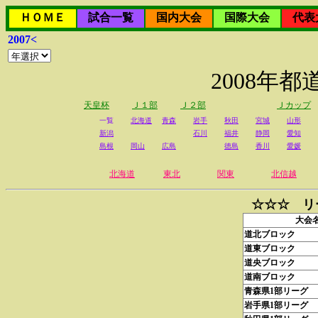
ＨＯＭＥ
試合一覧
国内大会
国際大会
代表
2007<
2008年
天皇杯
Ｊ１部
Ｊ２部
Ｊカップ
一覧
北海道
青森
岩手
秋田
宮城
山形
新潟
石川
福井
静岡
愛知
島根
岡山
広島
徳島
香川
愛媛
北海道
東北
関東
北信越
☆☆☆ リ
大会
道北ブロック
道東ブロック
道央ブロック
道南ブロック
青森県1部リーグ
岩手県1部リーグ