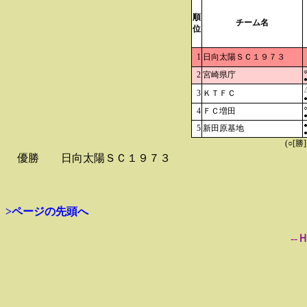
順
チーム名
位
1
日向太陽ＳＣ１９７３
○
2
宮崎県庁
●
3
ＫＴＦＣ
●
○
4
ＦＣ増田
●
●
5
新田原基地
●
(○[勝
優勝
日向太陽ＳＣ１９７３
>ページの先頭へ
--