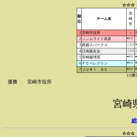
☆☆☆
宮
順
チーム名
崎
位
市
○
1
宮崎市役所
×
●2-3
2
ジンムライド高原
●
3
西都スパークス
△2-2
4
日南蹴友会
△2-2
△
●0-2
●
5
宮崎蹴球団
●0-1
●
6
ＦＣペレグリン
●3-5
●
7
ＪＵＲＩ ＳＣ
(○[勝
優勝
宮崎市役所
宮崎
総
☆☆☆