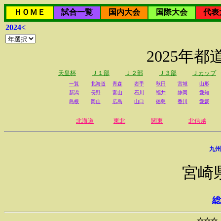
ＨＯＭＥ
試合一覧
国内大会
国際大会
代表
2024<
2025年
天皇杯
Ｊ１部
Ｊ２部
Ｊ３部
Ｊカップ
一覧
北海道
青森
岩手
秋田
宮城
山形
新潟
長野
富山
石川
福井
静岡
愛知
島根
岡山
広島
山口
徳島
香川
愛媛
北海道
東北
関東
北信越
九州
宮崎
総
☆☆☆