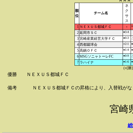
ネ
順
ク
チーム名
位
サ
ス
○
1
ＮＥＸＵＳ都城ＦＣ
×
●3-4
2
延岡市ＳＣ
●0-3
3
宮崎産業経営大学ＦＣ
△
○2-1
●
4
西都蹴球会
●1-4
●
5
高鍋ＯＦＣ
●0-9
6
MSGソニャトーレFC
△
●1-6
●
7
ラハイナ
(○[勝
優勝
ＮＥＸＵＳ都城ＦＣ
備考
ＮＥＸＵＳ都城ＦＣの昇格により、入替戦がな
宮崎
総